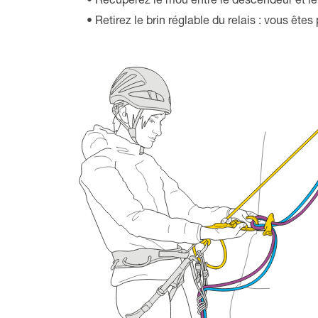
Récupérez le mou entre le descendeur et le r
Retirez le brin réglable du relais : vous êtes