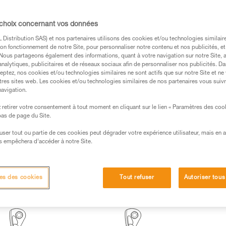
s des produits utilisés dans ce conseil avant de le
 choix concernant vos données
formations de la notice technique pour pouvoir
Distribution SAS) et nos partenaires utilisons des cookies et/ou technologies similai
.
on fonctionnement de notre Site, pour personnaliser notre contenu et nos publicités, et
ormation et un entraînement spécifique. Validez avec
. Nous partageons également des informations, quant à votre navigation sur notre Site, 
analytiques, publicitaires et de réseaux sociaux afin de personnaliser nos publicités. Da
 manipulation, seul, en toute sécurité, avant de la
eptez, nos cookies et/ou technologies similaires ne sont actifs que sur notre Site et ne
tres sites web. Les cookies et/ou technologies similaires de nos partenaires vous suiv
iées à votre activité. Il peut en exister d’autres que
navigation.
retirer votre consentement à tout moment en cliquant sur le lien « Paramètres des coo
 bas de page du Site.
efuser tout ou partie de ces cookies peut dégrader votre expérience utilisateur, mais en 
s empêchera d’accéder à notre Site.
tion nécessaire en fonction des situations (rappel long, mauv
es des cookies
Tout refuser
Autoriser tous