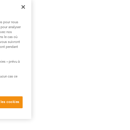
res pour nous
 pour analyser
avec nos
ns le cas où
 vous suivront
ront pendant
kies » prévu à
aucun cas ce
aise
 les cookies