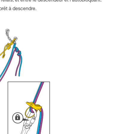
elais, et entre le descendeur et l’autobloquant.
 prêt à descendre.