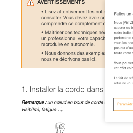
AVERTISSEMENTS
Lisez attentivement les notices technique
Faites un
consulter. Vous devez avoir compris les in
Nous (PETZL 
comprendre ce complément d’informations
assurer du b
Maîtriser ces techniques nécessite une f
notre trafic
partenaires 
un professionnel votre capacité à refaire la
vous les acc
reproduire en autonomie.
pas sur d’au
Nous donnons des exemples de techniques l
toute votre 
nous ne décrivons pas ici.
Vous pouvez 
cet effet en
Le fait de r
refus ne vou
1. Installer la corde dans le relais
Remarque :
un nœud en bout de corde est une précau
Paramètr
visibilité, fatigue…).