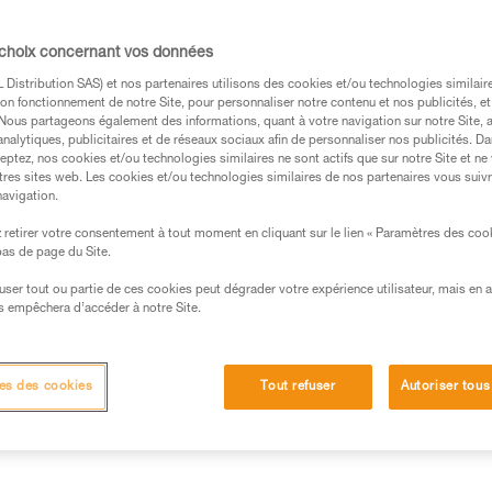
manœuvres.
 choix concernant vos données
Trouvez un revendeur
Distribution SAS) et nos partenaires utilisons des cookies et/ou technologies similai
on fonctionnement de notre Site, pour personnaliser notre contenu et nos publicités, et
. Nous partageons également des informations, quant à votre navigation sur notre Site, 
analytiques, publicitaires et de réseaux sociaux afin de personnaliser nos publicités. Da
eptez, nos cookies et/ou technologies similaires ne sont actifs que sur notre Site et ne
tres sites web. Les cookies et/ou technologies similaires de nos partenaires vous suiv
navigation.
retirer votre consentement à tout moment en cliquant sur le lien « Paramètres des coo
 bas de page du Site.
efuser tout ou partie de ces cookies peut dégrader votre expérience utilisateur, mais en 
s empêchera d’accéder à notre Site.
Autres produits
techniques
Inspection
es des cookies
Tout refuser
Autoriser tous