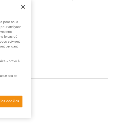
res pour nous
 pour analyser
avec nos
ns le cas où
 vous suivront
ront pendant
kies » prévu à
aucun cas ce
 les cookies