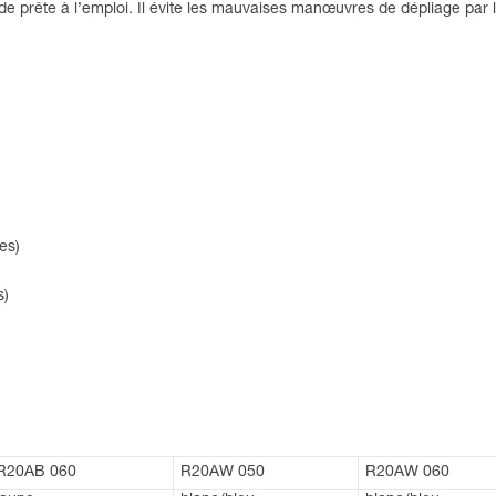
e prête à l’emploi. Il évite les mauvaises manœuvres de dépliage par l’
es)
s)
R20AB 060
R20AW 050
R20AW 060