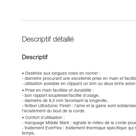
Descriptif détaillé
Descriptif
Destinée aux longues voies en rocher :
- diamètre procurant une excellente prise en main et facilit
- utilisation possible en clippant un brin ou deux brins selon 
Prise en main facilitée et durabilité :
- bon rapport souplesse/facilité d'usage,
- diamètre de 8,5 mm favorisant la longévité,
- finition UltraSonic Finish : l’âme et la gaine sont solidari
l’éclatement du bout de la corde.
Confort d'utilisation :
- marquage Middle Mark : signale le milieu de la corde pour
- traitement EverFlex : traitement thermique spécifique qui 
temps,