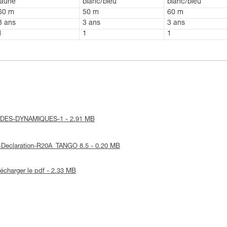
jaune
blanc/bleu
blanc/bleu
60 m
50 m
60 m
3 ans
3 ans
3 ans
1
1
1
-CORDES-DYNAMIQUES-1 - 2.91 MB
UE-Declaration-R20A_TANGO 8.5 - 0.20 MB
lécharger le pdf - 2.33 MB