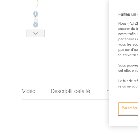
Faites un
Nous (PETZL 
assurer du b
notre trafic
partenaires 
vous les acc
pas sur d’au
toute votre 
Vous pouvez 
cet effet en
Le fait de r
refus ne vou
Vidéo
Descriptif détaillé
Informations 
Paramètr