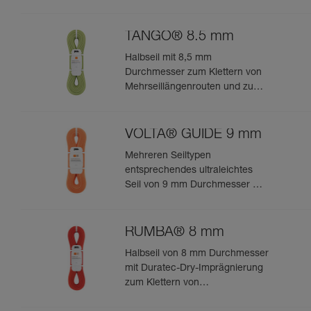
TANGO® 8.5 mm
Halbseil mit 8,5 mm
Durchmesser zum Klettern von
Mehrseillängenrouten und zum
Bergsteigen in felsigem Terrain
VOLTA® GUIDE 9 mm
Mehreren Seiltypen
entsprechendes ultraleichtes
Seil von 9 mm Durchmesser mit
Guide-UIAA-Dry-Imprägnierung
für ultimative Performance beim
Klettern oder Bergsteigen
RUMBA® 8 mm
Halbseil von 8 mm Durchmesser
mit Duratec-Dry-Imprägnierung
zum Klettern von
Mehrseillängenrouten und zum