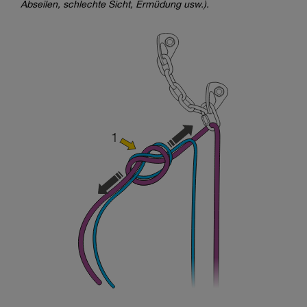
Abseilen, schlechte Sicht, Ermüdung usw.).
entsprechende Ausbildung und ein spezielles
Training voraus. Prüfen Sie zusammen mit
einem Profi, ob Sie in der Lage sind, den
Vorgang alleine sicher zu wiederholen, bevor
Sie ihn eigenständig durchführen.
Wir geben Beispiele für die mit Ihrer Aktivität
verbundenen Techniken. Möglicherweise gibt es
noch andere Techniken, die hier nicht
beschrieben werden.