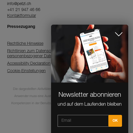
info@petzl.ch
+41 21 947 46 66
Kontaktformular
Pressezugang
Rechtliche Hinweise
Richtlinien zum Datenschutz, zur Verarbeitung
personenbezogener Daten
Accessibility Declaration
Cookie-Einstellungen
Newsletter abonnieren
und auf dem Laufenden bleiben
Die dargestellten Aktivitäten sind mit Risiken und Gefahren verbunden. Jeder
Anwender muss eine Ausbildung absolviert haben und über entsprechende
Kompetenzen in der Benutzung der Ausrüstung bei diesen Aktivitäten verfügen.
CLOSE
© 1995-2026 Petzl