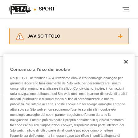
SPORT
AVVISO TITOLO
Leggere attentamente le istruzioni tecniche dei
prodotti utilizzati in questo consiglio prima di
consultarlo. Dovete aver compreso le
informazioni dell’istruzione tecnica per poter
Consenso all'uso dei cookie
capire queste ulteriori informazioni.
Guarda tutti i consigli tecnici
Noi (PETZL Distribution SAS) utilizziamo cookie e/o tecnologie analoghe per
La padronanza di queste tecniche richiede una
garantire il corretto funzionamento del Sito web, per personalizzare i nostri
formazione ed un addestramento specifico.
contenuti e annunci e analizzare il traffico. Condividiamo, inoltre, informazioni
Verificate con un professionista la vostra
sulla navigazione dell’utente sul Sito web con i nostri partner di servizi di analisi
capacità di rifare la manovra, da soli, in piena
dei dati, pubblicitari e di social media al fine di personalizzare le nostre
sicurezza, prima di riprodurla autonomamente.
pubblicità. Se l’utente accetta, i nostri cookie e/o tecnologie analoghe saranno
Iscriviti alla newsletter
Forniamo esempi di tecniche relative alla vostra
attivi solo sul Sito web e non seguiranno l’utente su altri siti. I cookie e/o
tecnologie analoghe dei nostri partner seguiranno l’utente durante la
attività. Ne possono esistere altre che non
navigazione. L’utente può revocare il proprio consenso in qualsiasi momento
e rimani connesso alle nostre novità
vengono qui descritte.
facendo clic sul link “Impostazioni cookie”, disponibile nella parte inferiore del
Sito web. Il rifiuto di tutti o parte di tali cookie potrebbe compromettere
l’esperienza dell’utente, ma in nessun caso tale rifiuto impedirà all’utente di
E-mail *