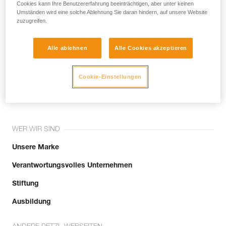
noch andere Techniken, die hier nicht
Cookies kann Ihre Benutzererfahrung beeinträchtigen, aber unter keinen
Umständen wird eine solche Ablehnung Sie daran hindern, auf unsere Website
beschrieben werden.
zuzugreifen.
Alle ablehnen
Alle Cookies akzeptieren
Tritt der Community bei!
Cookie-Einstellungen
WER WIR SIND
Unsere Marke
Verantwortungsvolles Unternehmen
Stiftung
Ausbildung