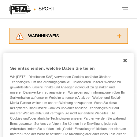
SPORT
WARNHINWEIS
Lesen Sie die Gebrauchsanweisungen der
Produkte, um die es in diesem Tech Tipp geht,
aufmerksam durch, bevor Sie diesen zu Rate
ziehen. Um diese Zusatzinformationen
Sie entscheiden, welche Daten Sie teilen
verstehen zu können, müssen Sie zuerst die in
Wir (PETZL Distribution SAS) verwenden Cookies und/oder ähnliche
Alle Techniken ansehen
der Gebrauchsanweisung enthaltenen
Technologien, um das ordnungsgemäße Funktionieren unserer Website zu
Informationen richtig verstanden haben.
gewährleisten, unsere Inhalte und Anzeigen individuell zu gestalten und
Die Beherrschung dieser Techniken setzt eine
unseren Datenverkehr zu analysieren. Wir geben auch Informationen über Ihr
entsprechende Ausbildung und ein spezielles
Surfverhalten auf unserer Website an unsere Analyse-, Werbe- und Social-
Training voraus. Prüfen Sie zusammen mit
Media-Partner weiter, um unsere Werbung anzupassen. Wenn Sie diese
Newsletter abonnieren
akzeptieren, sind unsere Cookies und/oder ähnliche Technologien nur auf
einem Profi, ob Sie in der Lage sind, den
unserer Website aktiv und verfolgen Sie nicht auf andere Websites. Die
Vorgang alleine sicher zu wiederholen, bevor
Cookies und/oder ähnliche Technologien unserer Partner werden Sie während
und auf dem Laufenden bleiben
Sie ihn eigenständig durchführen.
Ihres gesamten Surfens verfolgen. Sie können Ihre Einwilligung jederzeit
Wir geben Beispiele für die mit Ihrer Aktivität
widerrufen, indem Sie auf den Link „Cookie-Einstellungen“ klicken, der sich am
verbundenen Techniken. Möglicherweise gibt es
unteren Rand der Website befindet. Die Ablehnung aller oder eines Teils dieser
Email *