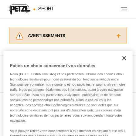
SPORT
AVERTISSEMENTS
Lisez attentivement les notices techniques des
produits utilisés dans ce conseil avant de le
consulter. Vous devez avoir compris les
informations de la notice technique pour
Faites un choix concernant vos données
pouvoir comprendre ce complément
Nous (PETZL Distribution SAS) et nos partenaires utilisons des cookies et/ou
Voir tous les conseils
d’informations.
technologies similaires pour nous assurer du bon fonctionnement de notre
Maîtriser ces techniques nécessite une
Site, pour personnaliser notre contenu et nos publicités, et pour analyser notre
formation et un entraînement spécifique. Validez
trafic. Nous partageons également des informations, quant à votre navigation
sur notre Site, avec nos partenaires analytiques, publicitaires et de réseaux
avec un professionnel votre capacité à refaire
sociaux afin de personnaliser nos publicités. Dans le cas où vous les
la manipulation, seul, en toute sécurité, avant
acceptez, nos cookies et/ou technologies similaires ne sont actifs que sur
Abonnez-vous à la newsletter
de la reproduire en autonomie.
notre Site et ne vous suivront pas sur d’autres sites web. Les cookies et/ou
Nous donnons des exemples de techniques
technologies similaires de nos partenaires vous suivront pendant toute votre
et restez connecté à notre actualité
liées à votre activité. Il peut en exister d’autres
navigation.
que nous ne décrivons pas ici.
Vous pouvez retirer votre consentement à tout moment en cliquant sur le lien «
Email *