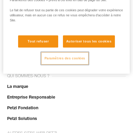
Paramètres des cookies » prévu à cet effet en bas de page du Site.
Le fait de refuser tout ou partie de ces cookies peut dégrader votre expérience
utilisateur, mais en aucun cas ce refus ne vous empêchera d’accéder à notre
Site.
Tout refuser
Autoriser tous les cookies
Rejoignez la communauté !
Paramètres des cookies
QUI SOMMES-NOUS ?
La marque
Entreprise Responsable
Petzl Fondation
Petzl Solutions