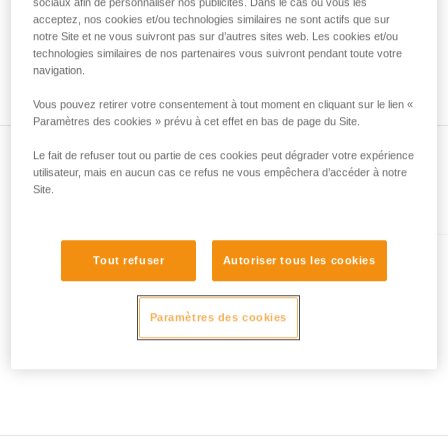
avec un professionnel votre capacité à refaire
sociaux afin de personnaliser nos publicités. Dans le cas où vous les
acceptez, nos cookies et/ou technologies similaires ne sont actifs que sur
la manipulation, seul, en toute sécurité, avant
notre Site et ne vous suivront pas sur d’autres sites web. Les cookies et/ou
de la reproduire en autonomie.
technologies similaires de nos partenaires vous suivront pendant toute votre
Nous donnons des exemples de techniques
navigation.
liées à votre activité. Il peut en exister d’autres
que nous ne décrivons pas ici.
Vous pouvez retirer votre consentement à tout moment en cliquant sur le lien «
Paramètres des cookies » prévu à cet effet en bas de page du Site.
Le fait de refuser tout ou partie de ces cookies peut dégrader votre expérience
utilisateur, mais en aucun cas ce refus ne vous empêchera d’accéder à notre
Site.
Présent dans l'article
Tout refuser
Autoriser tous les cookies
LEOPARD
Crampons ultra légers pour le
Paramètres des cookies
ski de randonnée et les
approches sur neige