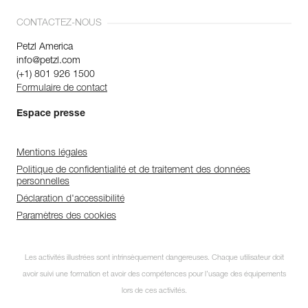
CONTACTEZ-NOUS
Petzl America
info@petzl.com
(+1) 801 926 1500
Formulaire de contact
Espace presse
Mentions légales
Politique de confidentialité et de traitement des données
personnelles
Déclaration d'accessibilité
Paramètres des cookies
Les activités illustrées sont intrinsèquement dangereuses. Chaque utilisateur doit
avoir suivi une formation et avoir des compétences pour l’usage des équipements
lors de ces activités.