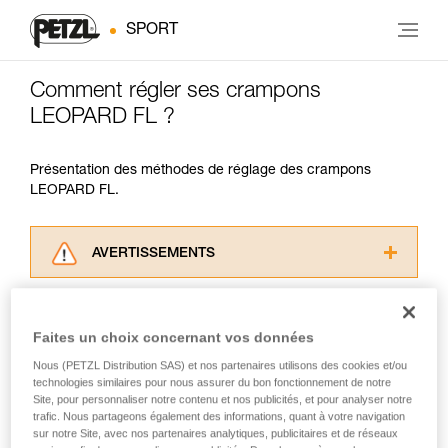
SPORT
Comment régler ses crampons
LEOPARD FL ?
Présentation des méthodes de réglage des crampons
LEOPARD FL.
AVERTISSEMENTS
Lisez attentivement les notices techniques des
produits utilisés dans ce conseil avant de le
consulter. Vous devez avoir compris les
Faites un choix concernant vos données
informations de la notice technique pour
Nous (PETZL Distribution SAS) et nos partenaires utilisons des cookies et/ou
pouvoir comprendre ce complément
technologies similaires pour nous assurer du bon fonctionnement de notre
d’informations.
Site, pour personnaliser notre contenu et nos publicités, et pour analyser notre
Maîtriser ces techniques nécessite une
trafic. Nous partageons également des informations, quant à votre navigation
formation et un entraînement spécifique. Validez
sur notre Site, avec nos partenaires analytiques, publicitaires et de réseaux