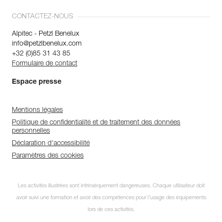
CONTACTEZ-NOUS
Alpitec - Petzl Benelux
info@petzlbenelux.com
+32 (0)85 31 43 85
Formulaire de contact
Espace presse
Mentions légales
Politique de confidentialité et de traitement des données
personnelles
Déclaration d'accessibilité
Paramètres des cookies
Les activités illustrées sont intrinsèquement dangereuses. Chaque utilisateur doit
avoir suivi une formation et avoir des compétences pour l’usage des équipements
lors de ces activités.