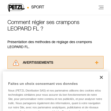
SPORT
Comment régler ses crampons
LEOPARD FL ?
Présentation des méthodes de réglage des crampons
LEOPARD FL.
AVERTISSEMENTS
Lisez attentivement les notices techniques des
produits utilisés dans ce conseil avant de le
consulter. Vous devez avoir compris les
Faites un choix concernant vos données
informations de la notice technique pour
Nous (PETZL Distribution SAS) et nos partenaires utilisons des cookies et/ou
pouvoir comprendre ce complément
technologies similaires pour nous assurer du bon fonctionnement de notre
d’informations.
Site, pour personnaliser notre contenu et nos publicités, et pour analyser notre
Maîtriser ces techniques nécessite une
trafic. Nous partageons également des informations, quant à votre navigation
formation et un entraînement spécifique. Validez
sur notre Site, avec nos partenaires analytiques, publicitaires et de réseaux