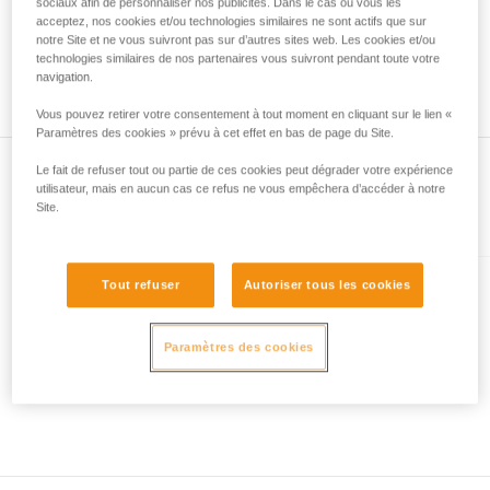
avec un professionnel votre capacité à refaire
sociaux afin de personnaliser nos publicités. Dans le cas où vous les
acceptez, nos cookies et/ou technologies similaires ne sont actifs que sur
la manipulation, seul, en toute sécurité, avant
notre Site et ne vous suivront pas sur d’autres sites web. Les cookies et/ou
de la reproduire en autonomie.
technologies similaires de nos partenaires vous suivront pendant toute votre
Nous donnons des exemples de techniques
navigation.
liées à votre activité. Il peut en exister d’autres
que nous ne décrivons pas ici.
Vous pouvez retirer votre consentement à tout moment en cliquant sur le lien «
Paramètres des cookies » prévu à cet effet en bas de page du Site.
Le fait de refuser tout ou partie de ces cookies peut dégrader votre expérience
utilisateur, mais en aucun cas ce refus ne vous empêchera d’accéder à notre
Site.
Présent dans l'article
Tout refuser
Autoriser tous les cookies
LEOPARD
Crampons ultra légers pour le
Paramètres des cookies
ski de randonnée et les
approches sur neige