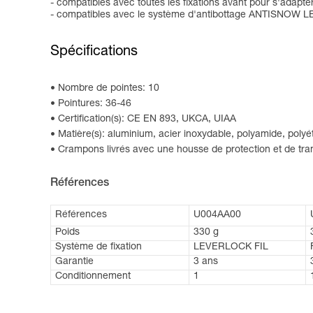
- compatibles avec toutes les fixations avant pour s'adapt
- compatibles avec le système d'antibottage ANTISNOW LEOP
Spécifications
Nombre de pointes: 10
Pointures: 36-46
Certification(s): CE EN 893, UKCA, UIAA
Matière(s): aluminium, acier inoxydable, polyamide, polyé
Crampons livrés avec une housse de protection et de tra
Références
Références
U004AA00
Poids
330 g
Système de fixation
LEVERLOCK FIL
Garantie
3 ans
Conditionnement
1