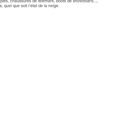
ouples, chaussures de télémark, boots de snowboard...,
uel que soit l'état de la neige.