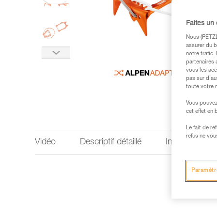
Faites un
Nous (PETZL 
assurer du b
notre trafic
partenaires 
vous les acc
pas sur d’au
toute votre 
Vous pouvez 
cet effet en
Le fait de r
refus ne vou
Vidéo
Descriptif détaillé
Informations 
Paramètr