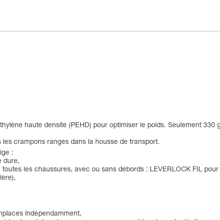
ylène haute densité (PEHD) pour optimiser le poids. Seulement 330 g
is les crampons rangés dans la housse de transport.
ige :
e dure,
 à toutes les chaussures, avec ou sans débords : LEVERLOCK FIL pour 
ère),
 remplacés indépendamment,