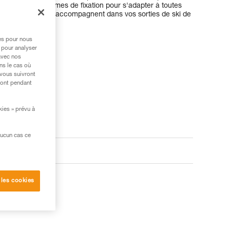
es en deux systèmes de fixation pour s'adapter à toutes
ébords, ils vous accompagnent dans vos sorties de ski de
r neige.
res pour nous
 pour analyser
avec nos
ns le cas où
 vous suivront
ront pendant
kies » prévu à
aucun cas ce
 les cookies