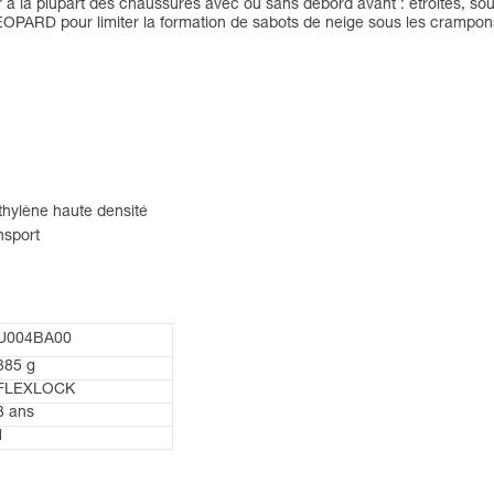
er à la plupart des chaussures avec ou sans débord avant : étroites, s
ARD pour limiter la formation de sabots de neige sous les crampons, q
thylène haute densité
nsport
U004BA00
385 g
FLEXLOCK
3 ans
1