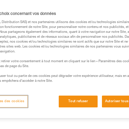
place dans votre sac. Disponibl
vos chaussures, avec ou sans d
randonnée ou les approches su
 choix concernant vos données
Distribution SAS) et nos partenaires utilisons des cookies et/ou technologies similai
on fonctionnement de notre Site, pour personnaliser notre contenu et nos publicités, et
Trouvez un revendeur
. Nous partageons également des informations, quant à votre navigation sur notre Site, 
analytiques, publicitaires et de réseaux sociaux afin de personnaliser nos publicités. Da
eptez, nos cookies et/ou technologies similaires ne sont actifs que sur notre Site et ne
tres sites web. Les cookies et/ou technologies similaires de nos partenaires vous suiv
navigation.
retirer votre consentement à tout moment en cliquant sur le lien « Paramètres des coo
 bas de page du Site.
efuser tout ou partie de ces cookies peut dégrader votre expérience utilisateur, mais en 
s empêchera d’accéder à notre Site.
Autres produits
techniques
Inspection
es des cookies
Tout refuser
Autoriser tous