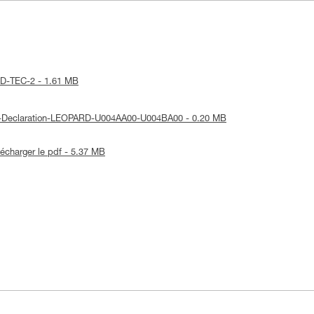
ORD-TEC-2 - 1.61 MB
UE-Declaration-LEOPARD-U004AA00-U004BA00 - 0.20 MB
lécharger le pdf - 5.37 MB