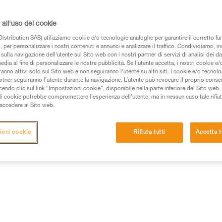
di ottimizzare lo spazio nello za
tutti gli scarponi, con o senza
gli avvicinamenti su neve.
all'uso dei cookie
istribution SAS) utilizziamo cookie e/o tecnologie analoghe per garantire il corretto f
 per personalizzare i nostri contenuti e annunci e analizzare il traffico. Condividiamo, in
Trova un rivenditore
sulla navigazione dell’utente sul Sito web con i nostri partner di servizi di analisi dei dat
edia al fine di personalizzare le nostre pubblicità. Se l’utente accetta, i nostri cookie e
anno attivi solo sul Sito web e non seguiranno l’utente su altri siti. I cookie e/o tecnol
artner seguiranno l’utente durante la navigazione. L’utente può revocare il proprio conse
do clic sul link “Impostazioni cookie”, disponibile nella parte inferiore del Sito web. Il 
ali cookie potrebbe compromettere l’esperienza dell’utente, ma in nessun caso tale rifiu
i accedere al Sito web.
ioni cookie
Rifiuta tutti
Accetta t
Altri prodotti
ioni tecniche
Ispezione