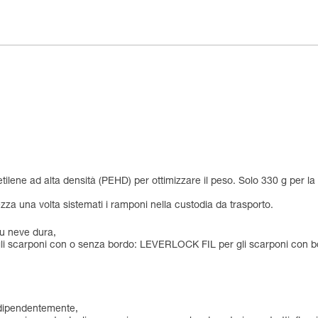
ilene ad alta densità (PEHD) per ottimizzare il peso. Solo 330 g per 
ezza una volta sistemati i ramponi nella custodia da trasporto.
su neve dura,
tti gli scarponi con o senza bordo: LEVERLOCK FIL per gli scarponi con 
 indipendentemente,