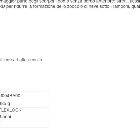
lla maggior parte degli scarponi con o senza bordo anteriore: stretti, fle
per ridurre la formazione dello zoccolo di neve sotto i ramponi, qualu
etilene ad alta densità
U004BA00
385 g
FLEXLOCK
3 anni
1