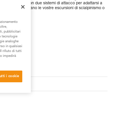
ino. Disponiblili con due sistemi di attacco per adattarsi a
 bordi, accompagnano le vostre escursioni di scialpinismo o
unzionamento
oltre,
i, pubblicitari
/o tecnologie
ogie analoghe
nso in qualsiasi
rifiuto di tutti
to impedirà
utti i cookie