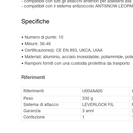
- compatibili con tutti gli attacchi anteriori per adattarsi a
- compatibili con il sistema antizoccolo ANTISNOW LEOPARD 
Specifiche
Numero di punte: 10
Misure: 36-46
Certificazione(i): CE EN 893, UKCA, UIAA
Materiali: alluminio, acciaio inossidabile, poliammide, poli
Ramponi forniti con una custodia protettiva da trasporto
Riferimenti
Riferimenti
U004AA00
Peso
330 g
Sistema di attacco
LEVERLOCK FIL
Garanzia
3 anni
Confezione
1