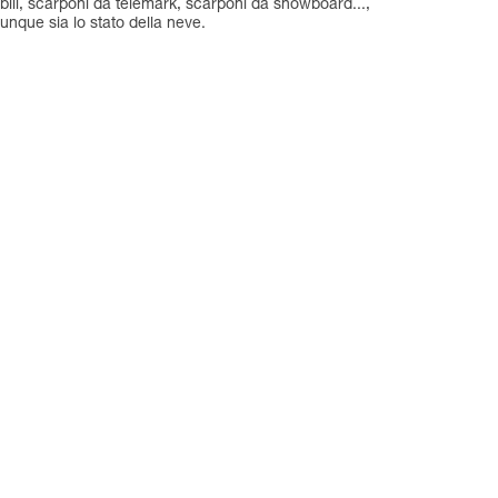
ssibili, scarponi da telemark, scarponi da snowboard...,
nque sia lo stato della neve.