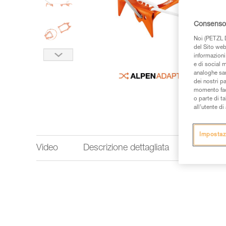
Consenso 
Noi (PETZL D
del Sito web,
informazioni 
e di social m
analoghe sar
dei nostri p
momento facen
o parte di t
all’utente d
Impostaz
Video
Descrizione dettagliata
Informaz