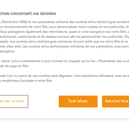
place dans votre sac. Disponibl
vos chaussures, avec ou sans d
randonnée ou les approches su
 choix concernant vos données
Distribution SAS) et nos partenaires utilisons des cookies et/ou technologies similai
on fonctionnement de notre Site, pour personnaliser notre contenu et nos publicités, et
Trouvez un revendeur
. Nous partageons également des informations, quant à votre navigation sur notre Site, 
analytiques, publicitaires et de réseaux sociaux afin de personnaliser nos publicités. Da
eptez, nos cookies et/ou technologies similaires ne sont actifs que sur notre Site et ne
tres sites web. Les cookies et/ou technologies similaires de nos partenaires vous suiv
navigation.
retirer votre consentement à tout moment en cliquant sur le lien « Paramètres des coo
 bas de page du Site.
efuser tout ou partie de ces cookies peut dégrader votre expérience utilisateur, mais en 
s empêchera d’accéder à notre Site.
Autres produits
techniques
Inspection
es des cookies
Tout refuser
Autoriser tous