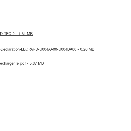
ORD-TEC-2 - 1.61 MB
UE-Declaration-LEOPARD-U004AA00-U004BA00 - 0.20 MB
lécharger le pdf - 5.37 MB