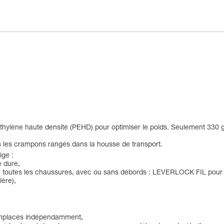
ylène haute densité (PEHD) pour optimiser le poids. Seulement 330 g
is les crampons rangés dans la housse de transport.
ige :
e dure,
 à toutes les chaussures, avec ou sans débords : LEVERLOCK FIL pour 
ère),
 remplacés indépendamment,