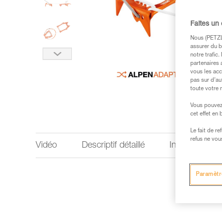
Faites un
Nous (PETZL 
assurer du b
notre trafic
partenaires 
vous les acc
pas sur d’au
toute votre 
Vous pouvez 
cet effet en
Le fait de r
refus ne vou
Vidéo
Descriptif détaillé
Informations 
Paramètr