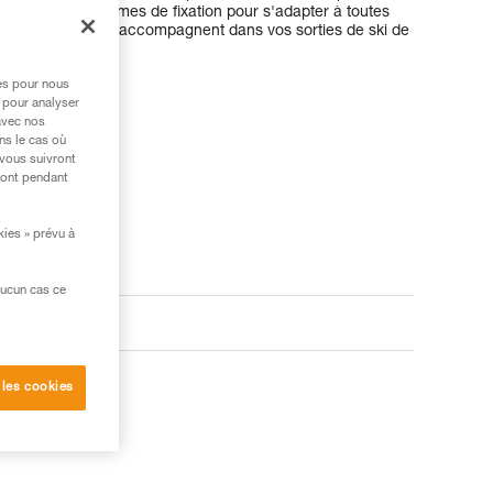
es en deux systèmes de fixation pour s'adapter à toutes
ébords, ils vous accompagnent dans vos sorties de ski de
r neige.
res pour nous
 pour analyser
avec nos
ns le cas où
 vous suivront
ront pendant
kies » prévu à
aucun cas ce
 les cookies