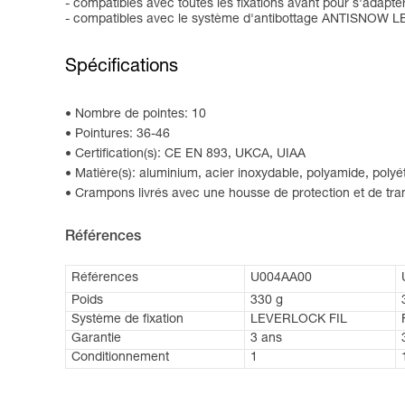
- compatibles avec toutes les fixations avant pour s'adapt
- compatibles avec le système d'antibottage ANTISNOW LEOP
Spécifications
Nombre de pointes: 10
Pointures: 36-46
Certification(s): CE EN 893, UKCA, UIAA
Matière(s): aluminium, acier inoxydable, polyamide, polyé
Crampons livrés avec une housse de protection et de tra
Références
Références
U004AA00
Poids
330 g
Système de fixation
LEVERLOCK FIL
Garantie
3 ans
Conditionnement
1