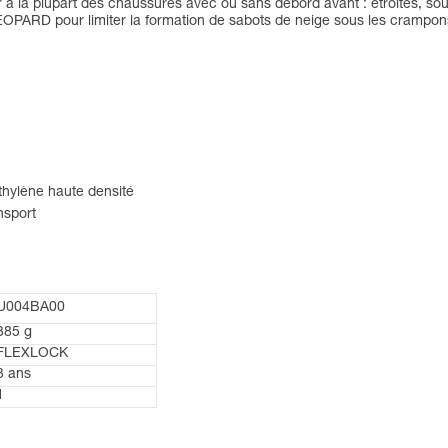
er à la plupart des chaussures avec ou sans débord avant : étroites, s
ARD pour limiter la formation de sabots de neige sous les crampons, q
thylène haute densité
nsport
U004BA00
385 g
FLEXLOCK
3 ans
1