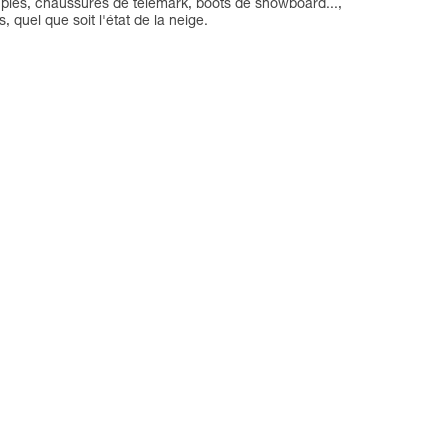
ouples, chaussures de télémark, boots de snowboard...,
uel que soit l'état de la neige.