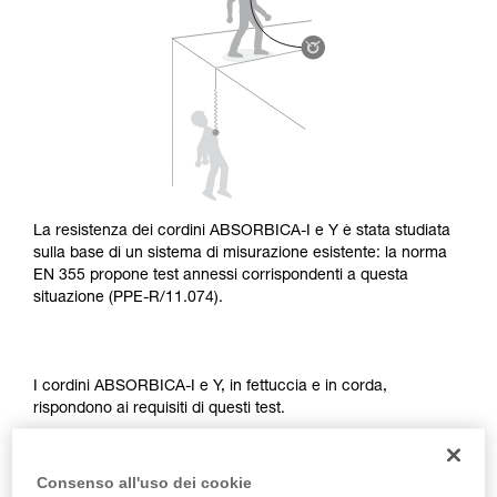
capire queste ulteriori informazioni.
La padronanza di queste tecniche richiede una
formazione ed un addestramento specifico.
Verificate con un professionista la vostra
capacità di rifare la manovra, da soli, in piena
sicurezza, prima di riprodurla autonomamente.
Forniamo esempi di tecniche relative alla vostra
attività. Ne possono esistere altre che non
vengono qui descritte.
La resistenza dei cordini ABSORBICA-I e Y è stata studiata
sulla base di un sistema di misurazione esistente: la norma
EN 355 propone test annessi corrispondenti a questa
situazione (PPE-R/11.074).
I cordini ABSORBICA-I e Y, in fettuccia e in corda,
rispondono ai requisiti di questi test.
Consenso all'uso dei cookie