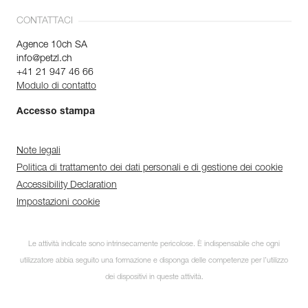
CONTATTACI
Agence 10ch SA
info@petzl.ch
+41 21 947 46 66
Modulo di contatto
Accesso stampa
Note legali
Politica di trattamento dei dati personali e di gestione dei cookie
Accessibility Declaration
Impostazioni cookie
Le attività indicate sono intrinsecamente pericolose. È indispensabile che ogni
utilizzatore abbia seguito una formazione e disponga delle competenze per l’utilizzo
dei dispositivi in queste attività.