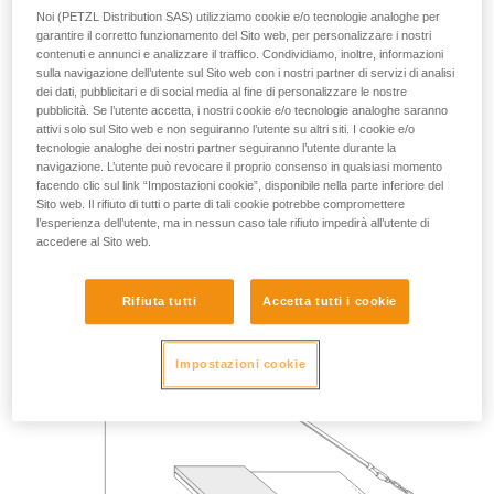
TEST DI CADUTA SU SPIGOLO LUNGO L’ASSE
Noi (PETZL Distribution SAS) utilizziamo cookie e/o tecnologie analoghe per
garantire il corretto funzionamento del Sito web, per personalizzare i nostri
contenuti e annunci e analizzare il traffico. Condividiamo, inoltre, informazioni
Massa 140 kg.
sulla navigazione dell’utente sul Sito web con i nostri partner di servizi di analisi
dei dati, pubblicitari e di social media al fine di personalizzare le nostre
pubblicità. Se l’utente accetta, i nostri cookie e/o tecnologie analoghe saranno
Altezza di caduta 2 m.
attivi solo sul Sito web e non seguiranno l’utente su altri siti. I cookie e/o
tecnologie analoghe dei nostri partner seguiranno l’utente durante la
Sfregamento del cordino su uno spigolo metallico di raggio
navigazione. L’utente può revocare il proprio consenso in qualsiasi momento
0,5 mm.
facendo clic sul link “Impostazioni cookie”, disponibile nella parte inferiore del
Sito web. Il rifiuto di tutti o parte di tali cookie potrebbe compromettere
Requisito: il cordino non deve essere tagliato.
l’esperienza dell’utente, ma in nessun caso tale rifiuto impedirà all’utente di
accedere al Sito web.
Rifiuta tutti
Accetta tutti i cookie
Impostazioni cookie