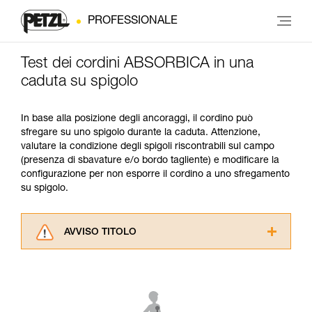
PROFESSIONALE
Test dei cordini ABSORBICA in una
caduta su spigolo
In base alla posizione degli ancoraggi, il cordino può
sfregare su uno spigolo durante la caduta. Attenzione,
valutare la condizione degli spigoli riscontrabili sul campo
(presenza di sbavature e/o bordo tagliente) e modificare la
configurazione per non esporre il cordino a uno sfregamento
su spigolo.
AVVISO TITOLO
Leggere attentamente le istruzioni tecniche dei
prodotti utilizzati in questo consiglio prima di
consultarlo. Dovete aver compreso le
informazioni dell’istruzione tecnica per poter