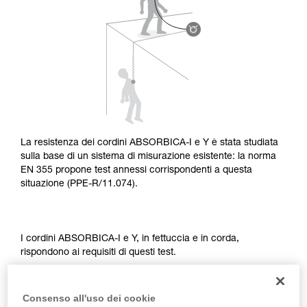
capire queste ulteriori informazioni.
La padronanza di queste tecniche richiede una
formazione ed un addestramento specifico.
Verificate con un professionista la vostra
capacità di rifare la manovra, da soli, in piena
sicurezza, prima di riprodurla autonomamente.
Forniamo esempi di tecniche relative alla vostra
attività. Ne possono esistere altre che non
vengono qui descritte.
La resistenza dei cordini ABSORBICA-I e Y è stata studiata
sulla base di un sistema di misurazione esistente: la norma
EN 355 propone test annessi corrispondenti a questa
situazione (PPE-R/11.074).
I cordini ABSORBICA-I e Y, in fettuccia e in corda,
rispondono ai requisiti di questi test.
Consenso all'uso dei cookie