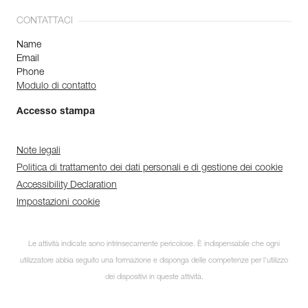
CONTATTACI
Name
Email
Phone
Modulo di contatto
Accesso stampa
Note legali
Politica di trattamento dei dati personali e di gestione dei cookie
Accessibility Declaration
Impostazioni cookie
Le attività indicate sono intrinsecamente pericolose. È indispensabile che ogni
utilizzatore abbia seguito una formazione e disponga delle competenze per l’utilizzo
dei dispositivi in queste attività.