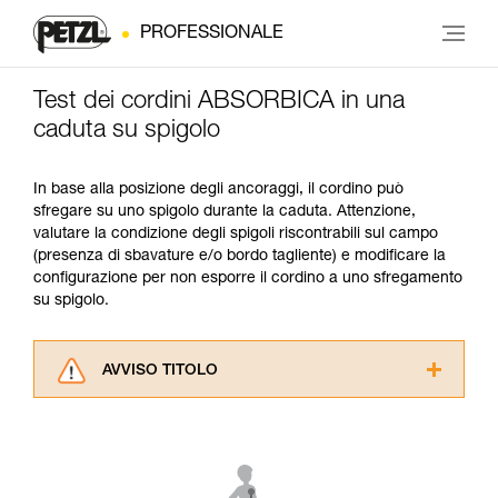
PROFESSIONALE
Test dei cordini ABSORBICA in una
caduta su spigolo
In base alla posizione degli ancoraggi, il cordino può
sfregare su uno spigolo durante la caduta. Attenzione,
valutare la condizione degli spigoli riscontrabili sul campo
(presenza di sbavature e/o bordo tagliente) e modificare la
configurazione per non esporre il cordino a uno sfregamento
su spigolo.
AVVISO TITOLO
Leggere attentamente le istruzioni tecniche dei
prodotti utilizzati in questo consiglio prima di
consultarlo. Dovete aver compreso le
informazioni dell’istruzione tecnica per poter