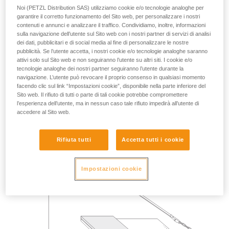
TEST DI CADUTA SU SPIGOLO LUNGO L’ASSE
Noi (PETZL Distribution SAS) utilizziamo cookie e/o tecnologie analoghe per
garantire il corretto funzionamento del Sito web, per personalizzare i nostri
contenuti e annunci e analizzare il traffico. Condividiamo, inoltre, informazioni
Massa 140 kg.
sulla navigazione dell’utente sul Sito web con i nostri partner di servizi di analisi
dei dati, pubblicitari e di social media al fine di personalizzare le nostre
pubblicità. Se l’utente accetta, i nostri cookie e/o tecnologie analoghe saranno
Altezza di caduta 2 m.
attivi solo sul Sito web e non seguiranno l’utente su altri siti. I cookie e/o
tecnologie analoghe dei nostri partner seguiranno l’utente durante la
Sfregamento del cordino su uno spigolo metallico di raggio
navigazione. L’utente può revocare il proprio consenso in qualsiasi momento
0,5 mm.
facendo clic sul link “Impostazioni cookie”, disponibile nella parte inferiore del
Sito web. Il rifiuto di tutti o parte di tali cookie potrebbe compromettere
Requisito: il cordino non deve essere tagliato.
l’esperienza dell’utente, ma in nessun caso tale rifiuto impedirà all’utente di
accedere al Sito web.
Rifiuta tutti
Accetta tutti i cookie
Impostazioni cookie