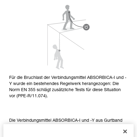
aufmerksam durch, bevor Sie diesen zu Rate
ziehen. Um diese Zusatzinformationen
verstehen zu können, müssen Sie zuerst die in
der Gebrauchsanweisung enthaltenen
Informationen richtig verstanden haben.
Die Beherrschung dieser Techniken setzt eine
entsprechende Ausbildung und ein spezielles
Training voraus. Prüfen Sie zusammen mit
einem Profi, ob Sie in der Lage sind, den
Vorgang alleine sicher zu wiederholen, bevor
Sie ihn eigenständig durchführen.
Wir geben Beispiele für die mit Ihrer Aktivität
verbundenen Techniken. Möglicherweise gibt es
Für die Bruchlast der Verbindungsmittel ABSORBICA-I und -
noch andere Techniken, die hier nicht
Y wurde ein bestehendes Regelwerk herangezogen: Die
beschrieben werden.
Norm EN 355 schlägt zusätzliche Tests für diese Situation
vor (PPE-R/11.074).
Die Verbindungsmittel ABSORBICA-I und -Y aus Gurtband
oder Seil erfüllen die Anforderungen dieser Tests.