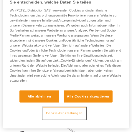
Sie entscheiden, welche Daten Sie teilen
Wir (PETZL Distribution SAS) verwenden Cookies und/oder ähnliche
Technologien, um das ordnungsgemäße Funktionieren unserer Website zu
TEST BEI EINEM STURZ ÜBER EINE KANTE OHNE
gewährleisten, unsere Inhalte und Anzeigen individuell zu gestalten und
PENDELBEWEGUNG
unseren Datenverkehr zu analysieren. Wir geben auch Informationen über Ihr
Surfverhalten auf unserer Website an unsere Analyse-, Werbe- und Social-
Media-Partner weiter, um unsere Werbung anzupassen. Wenn Sie diese
Gewicht 140 kg.
akzeptieren, sind unsere Cookies und/oder ähnliche Technologien nur auf
unserer Website aktiv und verfolgen Sie nicht auf andere Websites. Die
Sturzhöhe 2 m.
Cookies und/oder ähnliche Technologien unserer Partner werden Sie während
Ihres gesamten Surfens verfolgen. Sie können Ihre Einwilligung jederzeit
Das Verbindungsmittel reibt an einer Metallkante mit einem
widerrufen, indem Sie auf den Link „Cookie-Einstellungen“ klicken, der sich am
unteren Rand der Website befindet. Die Ablehnung aller oder eines Teils dieser
Radius von 0,5 mm.
Cookies kann Ihre Benutzererfahrung beeinträchtigen, aber unter keinen
Umständen wird eine solche Ablehnung Sie daran hindern, auf unsere Website
Anforderung: Das Verbindungsmittel darf nicht durchtrennt
zuzugreifen.
werden.
Alle ablehnen
Alle Cookies akzeptieren
Cookie-Einstellungen