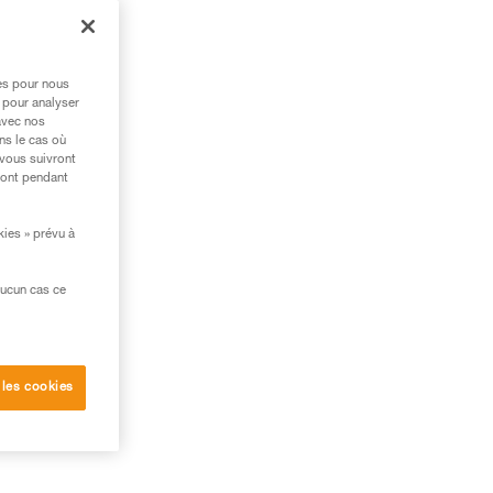
ur
res pour nous
 pour analyser
avec nos
ns le cas où
 vous suivront
ront pendant
kies » prévu à
aucun cas ce
 les cookies