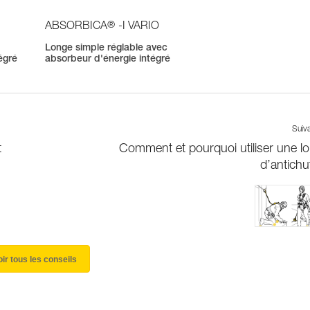
®
ABSORBICA
-I VARIO
Longe simple réglable avec
égré
absorbeur d'énergie intégré
Suiv
t
Comment et pourquoi utiliser une l
d’antichu
oir tous les conseils