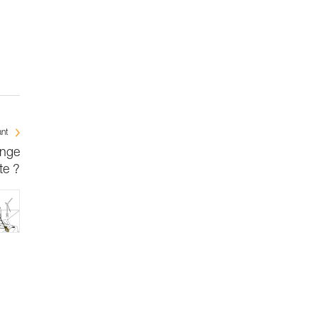
ant
onge
te ?