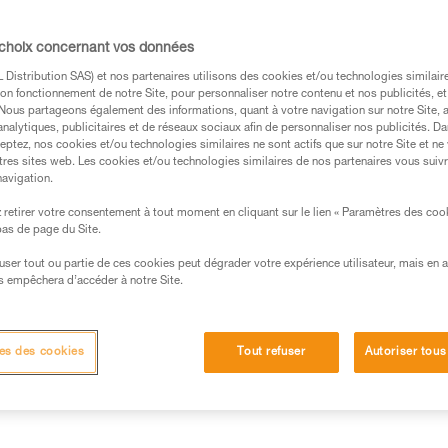
 tranchant), et modifiez la configuration po
tement sur arête.
 choix concernant vos données
Distribution SAS) et nos partenaires utilisons des cookies et/ou technologies similai
on fonctionnement de notre Site, pour personnaliser notre contenu et nos publicités, et
. Nous partageons également des informations, quant à votre navigation sur notre Site, 
analytiques, publicitaires et de réseaux sociaux afin de personnaliser nos publicités. Da
eptez, nos cookies et/ou technologies similaires ne sont actifs que sur notre Site et ne
s des produits utilisés dans ce conseil avant de le
tres sites web. Les cookies et/ou technologies similaires de nos partenaires vous suiv
formations de la notice technique pour pouvoir
navigation.
.
retirer votre consentement à tout moment en cliquant sur le lien « Paramètres des coo
ormation et un entraînement spécifique. Validez avec
 bas de page du Site.
 manipulation, seul, en toute sécurité, avant de la
efuser tout ou partie de ces cookies peut dégrader votre expérience utilisateur, mais en 
s empêchera d’accéder à notre Site.
iées à votre activité. Il peut en exister d’autres que
es des cookies
Tout refuser
Autoriser tous