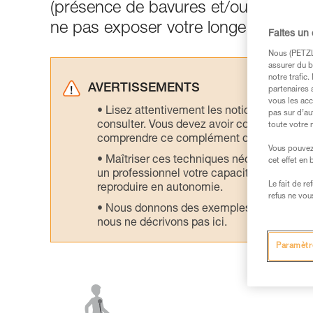
(présence de bavures et/ou caractère
ne pas exposer votre longe à un frot
Faites un
Nous (PETZL 
assurer du b
notre trafic
AVERTISSEMENTS
partenaires 
vous les acc
Lisez attentivement les notices technique
pas sur d’au
consulter. Vous devez avoir compris les in
toute votre 
comprendre ce complément d’informations
Vous pouvez 
Maîtriser ces techniques nécessite une f
cet effet en
un professionnel votre capacité à refaire la
Le fait de r
reproduire en autonomie.
refus ne vou
Nous donnons des exemples de techniques l
nous ne décrivons pas ici.
Paramètr