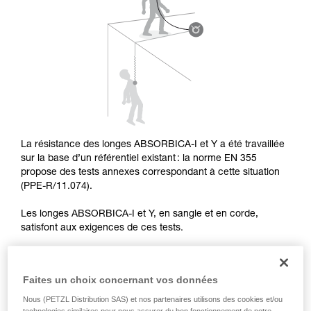
pouvoir comprendre ce complément
d’informations.
Maîtriser ces techniques nécessite une
formation et un entraînement spécifique. Validez
avec un professionnel votre capacité à refaire
la manipulation, seul, en toute sécurité, avant
de la reproduire en autonomie.
Nous donnons des exemples de techniques
liées à votre activité. Il peut en exister d’autres
que nous ne décrivons pas ici.
La résistance des longes ABSORBICA-I et Y a été travaillée
sur la base d’un référentiel existant : la norme EN 355
propose des tests annexes correspondant à cette situation
(PPE-R/11.074).
Les longes ABSORBICA-I et Y, en sangle et en corde,
satisfont aux exigences de ces tests.
Faites un choix concernant vos données
TEST DE CHUTE SUR ARÊTE DANS L’AXE
Nous (PETZL Distribution SAS) et nos partenaires utilisons des cookies et/ou
technologies similaires pour nous assurer du bon fonctionnement de notre