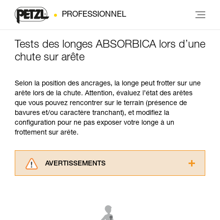
PROFESSIONNEL
Tests des longes ABSORBICA lors d’une
chute sur arête
Selon la position des ancrages, la longe peut frotter sur une
arête lors de la chute. Attention, évaluez l’état des arêtes
que vous pouvez rencontrer sur le terrain (présence de
bavures et/ou caractère tranchant), et modifiez la
configuration pour ne pas exposer votre longe à un
frottement sur arête.
AVERTISSEMENTS
Lisez attentivement les notices techniques des
produits utilisés dans ce conseil avant de le
consulter. Vous devez avoir compris les
informations de la notice technique pour