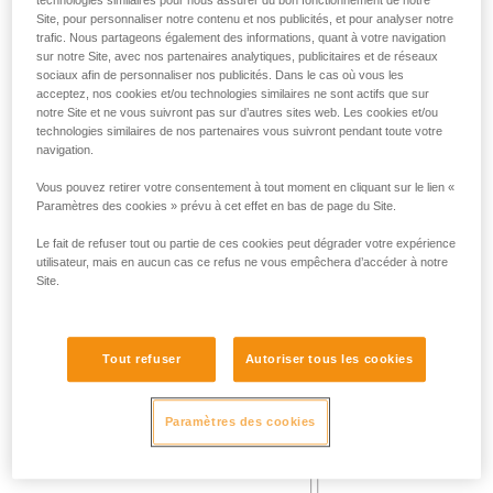
Site, pour personnaliser notre contenu et nos publicités, et pour analyser notre
Masse 140 kg.
trafic. Nous partageons également des informations, quant à votre navigation
Hauteur de chute 2 m.
sur notre Site, avec nos partenaires analytiques, publicitaires et de réseaux
Frottement de la longe sur une arête métallique de rayon 0,5
sociaux afin de personnaliser nos publicités. Dans le cas où vous les
mm.
acceptez, nos cookies et/ou technologies similaires ne sont actifs que sur
Exigence : la longe ne doit pas être sectionnée.
notre Site et ne vous suivront pas sur d’autres sites web. Les cookies et/ou
technologies similaires de nos partenaires vous suivront pendant toute votre
navigation.
Vous pouvez retirer votre consentement à tout moment en cliquant sur le lien «
Paramètres des cookies » prévu à cet effet en bas de page du Site.
Le fait de refuser tout ou partie de ces cookies peut dégrader votre expérience
utilisateur, mais en aucun cas ce refus ne vous empêchera d’accéder à notre
Site.
Tout refuser
Autoriser tous les cookies
Paramètres des cookies