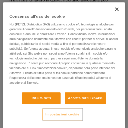
In altri casi di lavoro in quota, il cordino anticaduta può
essere abbinato ad un cordino di posizionamento.
L’utilizzatore è tenuto in una posizione stabile e confortevole
Consenso all'uso dei cookie
dal cordino di posizionamento. Il cordino anticaduta gli
garantisce quindi un mezzo per arrestare un’eventuale
Noi (PETZL Distribution SAS) utilizziamo cookie e/o tecnologie analoghe per
caduta durante l’utilizzo del suo cordino di posizionamento.
garantire il corretto funzionamento del Sito web, per personalizzare i nostri
contenuti e annunci e analizzare il traffico. Condividiamo, inoltre, informazioni
sulla navigazione dell’utente sul Sito web con i nostri partner di servizi di analisi
dei dati, pubblicitari e di social media al fine di personalizzare le nostre
pubblicità. Se l’utente accetta, i nostri cookie e/o tecnologie analoghe saranno
attivi solo sul Sito web e non seguiranno l’utente su altri siti. I cookie e/o
tecnologie analoghe dei nostri partner seguiranno l’utente durante la
navigazione. L’utente può revocare il proprio consenso in qualsiasi momento
facendo clic sul link “Impostazioni cookie”, disponibile nella parte inferiore del
Sito web. Il rifiuto di tutti o parte di tali cookie potrebbe compromettere
l’esperienza dell’utente, ma in nessun caso tale rifiuto impedirà all’utente di
accedere al Sito web.
Rifiuta tutti
Accetta tutti i cookie
Impostazioni cookie