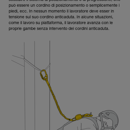
sostituire il sistema di posizionamento o di progressione, che
formazione ed un addestramento specifico.
può essere un cordino di posizionamento o semplicemente i
Verificate con un professionista la vostra
piedi, ecc. In nessun momento il lavoratore deve esser in
capacità di rifare la manovra, da soli, in piena
tensione sul suo cordino anticaduta. In alcune situazioni,
sicurezza, prima di riprodurla autonomamente.
come il lavoro su piattaforma, il lavoratore avanza con le
Forniamo esempi di tecniche relative alla vostra
proprie gambe senza intervento dei cordini anticaduta.
attività. Ne possono esistere altre che non
vengono qui descritte.