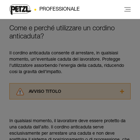
PROFESSIONALE
Come e perché utilizzare un cordino
anticaduta?
Il cordino anticaduta consente di arrestare, in qualsiasi
momento, un’eventuale caduta del lavoratore. Protegge
l’utilizzatore assorbendo l’energia della caduta, riducendo
così la gravità dell’impatto.
AVVISO TITOLO
Leggere attentamente le istruzioni tecniche dei
prodotti utilizzati in questo consiglio prima di
consultarlo. Dovete aver compreso le
In qualsiasi momento, il lavoratore deve essere protetto da
informazioni dell’istruzione tecnica per poter
una caduta dall’alto. Il cordino anticaduta serve
capire queste ulteriori informazioni.
esclusivamente per arrestare una caduta e non deve
La padronanza di queste tecniche richiede una