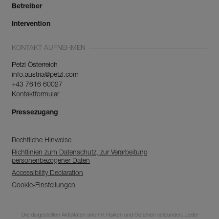
Betreiber
Intervention
KONTAKT AUFNEHMEN
Petzl Österreich
info.austria@petzl.com
+43 7616 60027
Kontaktformular
Pressezugang
Rechtliche Hinweise
Richtlinien zum Datenschutz, zur Verarbeitung
personenbezogener Daten
Accessibility Declaration
Cookie-Einstellungen
Entdecken Sie
ePPEcentre
Die dargestellten Aktivitäten sind mit Risiken und Gefahren verbunden. Jeder