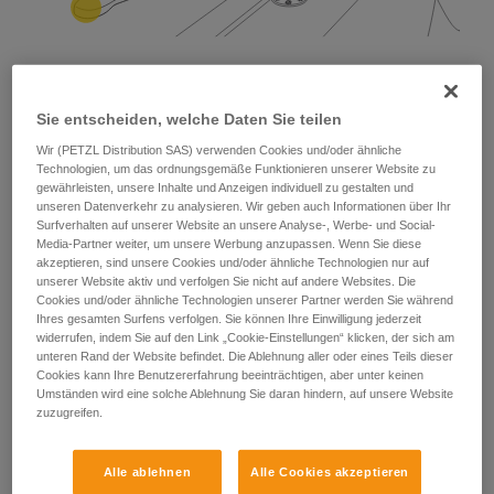
Sie entscheiden, welche Daten Sie teilen
In anderen Fällen der Höhenarbeit kann das
Verbindungsmittel zur Absturzsicherung zusammen mit
Wir (PETZL Distribution SAS) verwenden Cookies und/oder ähnliche
einem Verbindungsmittel zur Positionierung verwendet
Technologien, um das ordnungsgemäße Funktionieren unserer Website zu
werden. Die anwendende Person wird vom
gewährleisten, unsere Inhalte und Anzeigen individuell zu gestalten und
Verbindungsmittel zur Positionierung in einer stabilen und
unseren Datenverkehr zu analysieren. Wir geben auch Informationen über Ihr
Surfverhalten auf unserer Website an unsere Analyse-, Werbe- und Social-
bequemen Position gehalten. Das Verbindungsmittel zur
Media-Partner weiter, um unsere Werbung anzupassen. Wenn Sie diese
Absturzsicherung gewährleistet dabei, dass ein möglicher
akzeptieren, sind unsere Cookies und/oder ähnliche Technologien nur auf
Sturz während der Handhabung des Verbindungsmittel zur
unserer Website aktiv und verfolgen Sie nicht auf andere Websites. Die
Positionierung aufgefangen wird.
Cookies und/oder ähnliche Technologien unserer Partner werden Sie während
Ihres gesamten Surfens verfolgen. Sie können Ihre Einwilligung jederzeit
widerrufen, indem Sie auf den Link „Cookie-Einstellungen“ klicken, der sich am
unteren Rand der Website befindet. Die Ablehnung aller oder eines Teils dieser
Cookies kann Ihre Benutzererfahrung beeinträchtigen, aber unter keinen
Umständen wird eine solche Ablehnung Sie daran hindern, auf unsere Website
zuzugreifen.
Alle ablehnen
Alle Cookies akzeptieren