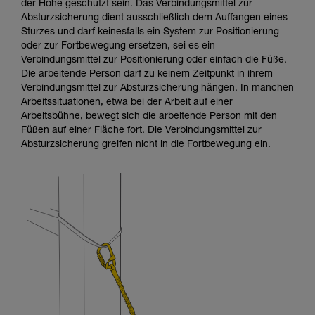
der Höhe geschützt sein. Das Verbindungsmittel zur
verstehen zu können, müssen Sie zuerst die in
Absturzsicherung dient ausschließlich dem Auffangen eines
der Gebrauchsanweisung enthaltenen
Sturzes und darf keinesfalls ein System zur Positionierung
Informationen richtig verstanden haben.
oder zur Fortbewegung ersetzen, sei es ein
Die Beherrschung dieser Techniken setzt eine
Verbindungsmittel zur Positionierung oder einfach die Füße.
entsprechende Ausbildung und ein spezielles
Die arbeitende Person darf zu keinem Zeitpunkt in ihrem
Training voraus. Prüfen Sie zusammen mit
Verbindungsmittel zur Absturzsicherung hängen. In manchen
einem Profi, ob Sie in der Lage sind, den
Arbeitssituationen, etwa bei der Arbeit auf einer
Vorgang alleine sicher zu wiederholen, bevor
Arbeitsbühne, bewegt sich die arbeitende Person mit den
Sie ihn eigenständig durchführen.
Füßen auf einer Fläche fort. Die Verbindungsmittel zur
Wir geben Beispiele für die mit Ihrer Aktivität
Absturzsicherung greifen nicht in die Fortbewegung ein.
verbundenen Techniken. Möglicherweise gibt es
noch andere Techniken, die hier nicht
beschrieben werden.