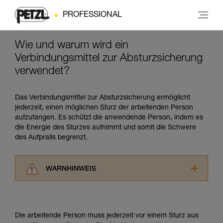
PROFESSIONAL
Wie und warum wird ein
Verbindungsmittel zur Absturzsicherung
verwendet?
Das Verbindungsmittel zur Absturzsicherung ermöglicht
jederzeit, einen möglichen Sturz der arbeitenden Person
aufzufangen. Es schützt die anwendende Person, indem es
die Energie des Sturzes aufnimmt und somit die Schwere
des Aufpralls begrenzt.
WARNHINWEIS
Lesen Sie die Gebrauchsanweisungen der
Produkte, um die es in diesem Tech Tipp geht,
aufmerksam durch, bevor Sie diesen zu Rate
Die arbeitende Person muss jederzeit vor einem Sturz aus
ziehen. Um diese Zusatzinformationen