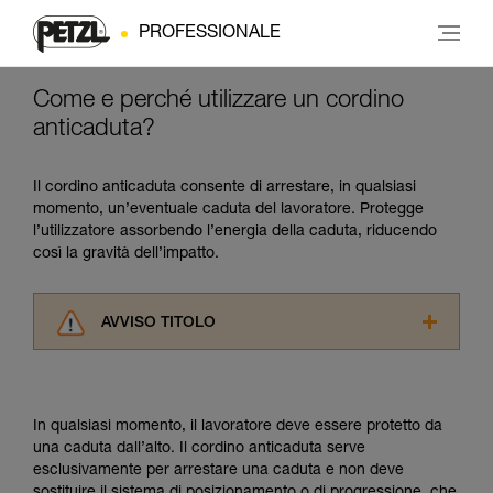
PROFESSIONALE
Come e perché utilizzare un cordino
anticaduta?
Il cordino anticaduta consente di arrestare, in qualsiasi
momento, un’eventuale caduta del lavoratore. Protegge
l’utilizzatore assorbendo l’energia della caduta, riducendo
così la gravità dell’impatto.
AVVISO TITOLO
Leggere attentamente le istruzioni tecniche dei
prodotti utilizzati in questo consiglio prima di
consultarlo. Dovete aver compreso le
In qualsiasi momento, il lavoratore deve essere protetto da
informazioni dell’istruzione tecnica per poter
una caduta dall’alto. Il cordino anticaduta serve
capire queste ulteriori informazioni.
esclusivamente per arrestare una caduta e non deve
La padronanza di queste tecniche richiede una