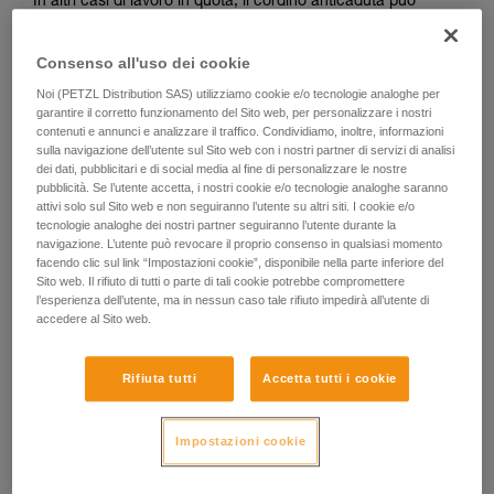
In altri casi di lavoro in quota, il cordino anticaduta può
essere abbinato ad un cordino di posizionamento.
L’utilizzatore è tenuto in una posizione stabile e confortevole
Consenso all'uso dei cookie
dal cordino di posizionamento. Il cordino anticaduta gli
garantisce quindi un mezzo per arrestare un’eventuale
Noi (PETZL Distribution SAS) utilizziamo cookie e/o tecnologie analoghe per
caduta durante l’utilizzo del suo cordino di posizionamento.
garantire il corretto funzionamento del Sito web, per personalizzare i nostri
contenuti e annunci e analizzare il traffico. Condividiamo, inoltre, informazioni
sulla navigazione dell’utente sul Sito web con i nostri partner di servizi di analisi
dei dati, pubblicitari e di social media al fine di personalizzare le nostre
pubblicità. Se l’utente accetta, i nostri cookie e/o tecnologie analoghe saranno
attivi solo sul Sito web e non seguiranno l’utente su altri siti. I cookie e/o
tecnologie analoghe dei nostri partner seguiranno l’utente durante la
navigazione. L’utente può revocare il proprio consenso in qualsiasi momento
facendo clic sul link “Impostazioni cookie”, disponibile nella parte inferiore del
Sito web. Il rifiuto di tutti o parte di tali cookie potrebbe compromettere
l’esperienza dell’utente, ma in nessun caso tale rifiuto impedirà all’utente di
accedere al Sito web.
Rifiuta tutti
Accetta tutti i cookie
Impostazioni cookie