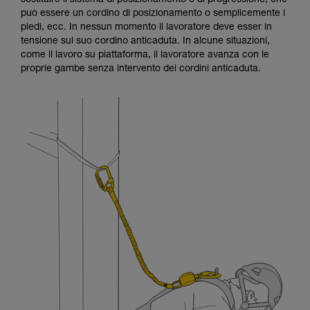
sostituire il sistema di posizionamento o di progressione, che
formazione ed un addestramento specifico.
può essere un cordino di posizionamento o semplicemente i
Verificate con un professionista la vostra
piedi, ecc. In nessun momento il lavoratore deve esser in
capacità di rifare la manovra, da soli, in piena
tensione sul suo cordino anticaduta. In alcune situazioni,
sicurezza, prima di riprodurla autonomamente.
come il lavoro su piattaforma, il lavoratore avanza con le
Forniamo esempi di tecniche relative alla vostra
proprie gambe senza intervento dei cordini anticaduta.
attività. Ne possono esistere altre che non
vengono qui descritte.