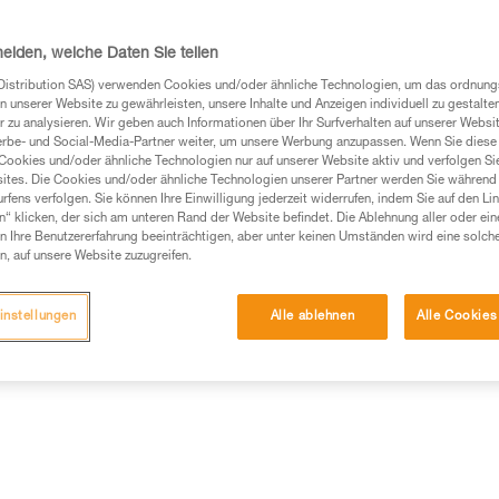
Einen Händler finden
heiden, welche Daten Sie teilen
Distribution SAS) verwenden Cookies und/oder ähnliche Technologien, um das ordnu
n unserer Website zu gewährleisten, unsere Inhalte und Anzeigen individuell zu gestalte
Möchten Sie Ihren Sturzraum 
 zu analysieren. Wir geben auch Informationen über Ihr Surfverhalten auf unserer Websi
erbe- und Social-Media-Partner weiter, um unsere Werbung anzupassen. Wenn Sie diese 
MODUL ZUR STURZRAUMBE
Cookies und/oder ähnliche Technologien nur auf unserer Website aktiv und verfolgen Sie
ites. Die Cookies und/oder ähnliche Technologien unserer Partner werden Sie während 
fens verfolgen. Sie können Ihre Einwilligung jederzeit widerrufen, indem Sie auf den Li
n“ klicken, der sich am unteren Rand der Website befindet. Die Ablehnung aller oder ein
 Ihre Benutzererfahrung beeinträchtigen, aber unter keinen Umständen wird eine solch
n, auf unsere Website zuzugreifen.
instellungen
Alle ablehnen
Alle Cookies
Weitere Produkte
mationen
Wartung