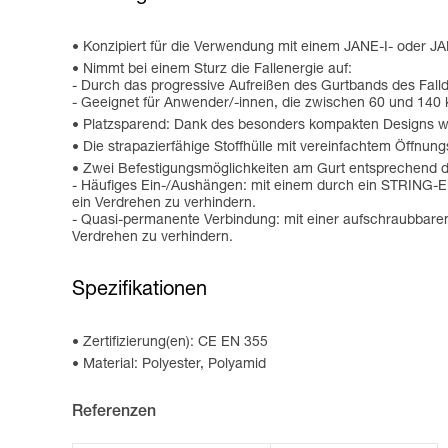
Konzipiert für die Verwendung mit einem JANE-I- oder JA
Nimmt bei einem Sturz die Fallenergie auf:
- Durch das progressive Aufreißen des Gurtbands des Fall
- Geeignet für Anwender/-innen, die zwischen 60 und 140 
Platzsparend: Dank des besonders kompakten Designs wi
Die strapazierfähige Stoffhülle mit vereinfachtem Öffnu
Zwei Befestigungsmöglichkeiten am Gurt entsprechend 
- Häufiges Ein-/Aushängen: mit einem durch ein STRING-El
ein Verdrehen zu verhindern.
- Quasi-permanente Verbindung: mit einer aufschraubbare
Verdrehen zu verhindern.
Spezifikationen
Zertifizierung(en): CE EN 355
Material: Polyester, Polyamid
Referenzen