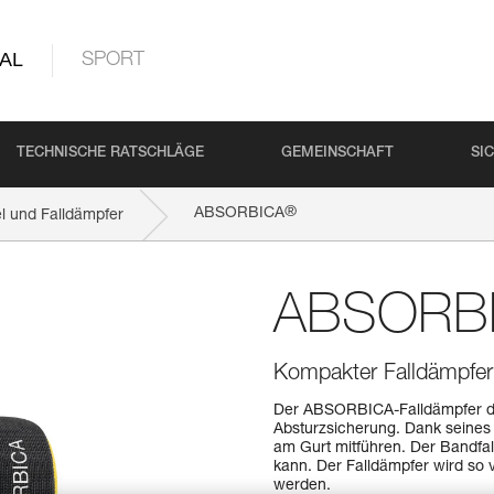
AL
SPORT
TECHNISCHE RATSCHLÄGE
GEMEINSCHAFT
SI
®
ABSORBICA
l und Falldämpfer
ABSORB
Kompakter Falldämpfer
Der ABSORBICA-Falldämpfer die
Absturzsicherung. Dank seines
am Gurt mitführen. Der Bandfall
kann. Der Falldämpfer wird so 
werden.