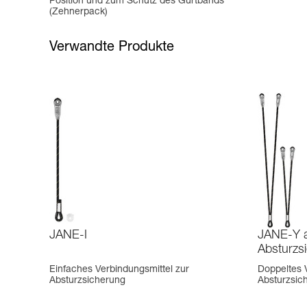
Position und zum Schutz des Gurtbands
(Zehnerpack)
Verwandte Produkte
JANE-I
JANE-Y a
Absturzs
Einfaches Verbindungsmittel zur
Doppeltes 
Absturzsicherung
Absturzsic