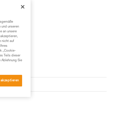
ngsgemäße
n und unseren
berechnen?
te an unsere
akzeptieren,
RECHNUNG
 nicht auf
Ihres
nk „Cookie-
es Teils dieser
e Ablehnung Sie
 akzeptieren