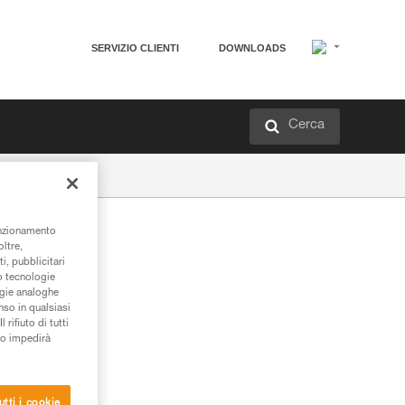
SERVIZIO CLIENTI
DOWNLOADS
Cerca
unzionamento
oltre,
i, pubblicitari
/o tecnologie
ogie analoghe
nso in qualsiasi
rifiuto di tutti
to impedirà
utti i cookie