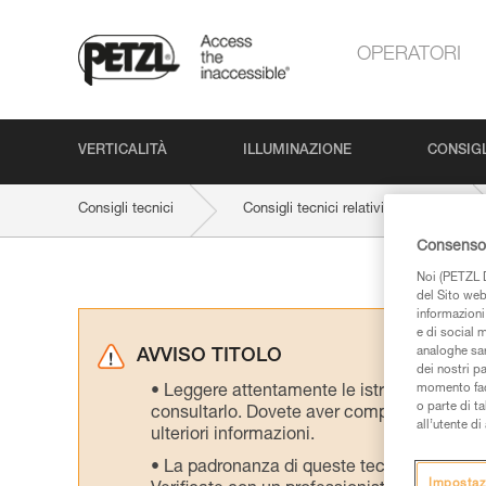
OPERATORI
VERTICALITÀ
ILLUMINAZIONE
CONSIGL
Consigli tecnici
Consigli tecnici relativi al prodotto
Consenso 
Noi (PETZL D
del Sito web,
informazioni 
e di social m
analoghe sar
AVVISO TITOLO
dei nostri p
momento facen
Leggere attentamente le istruzioni tecniche
o parte di t
consultarlo. Dovete aver compreso le inform
all’utente d
ulteriori informazioni.
La padronanza di queste tecniche richie
Impostaz