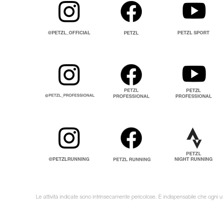
Le attività indicate sono intrinsecamente pericolose. È indispensabile che ogni ut