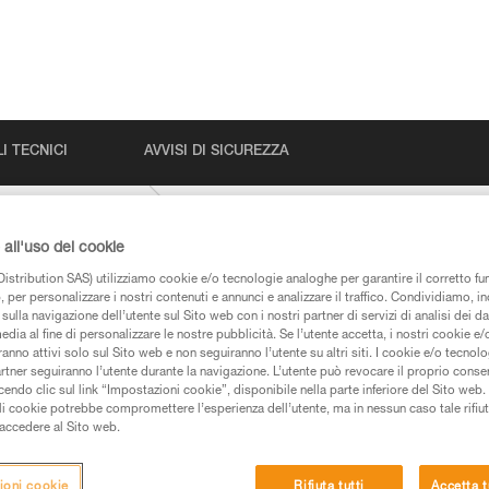
I TECNICI
AVVISI DI SICUREZZA
STRATO-VENT
all'uso dei cookie
istribution SAS) utilizziamo cookie e/o tecnologie analoghe per garantire il corretto f
 per personalizzare i nostri contenuti e annunci e analizzare il traffico. Condividiamo, in
sulla navigazione dell’utente sul Sito web con i nostri partner di servizi di analisi dei dat
edia al fine di personalizzare le nostre pubblicità. Se l’utente accetta, i nostri cookie e
anno attivi solo sul Sito web e non seguiranno l’utente su altri siti. I cookie e/o tecnol
artner seguiranno l’utente durante la navigazione. L’utente può revocare il proprio conse
do clic sul link “Impostazioni cookie”, disponibile nella parte inferiore del Sito web. Il 
 dei prodotti utilizzati in questo consiglio prima di
ali cookie potrebbe compromettere l’esperienza dell’utente, ma in nessun caso tale rifiu
azioni dell’istruzione tecnica per poter capire queste
i accedere al Sito web.
de una formazione ed un addestramento specifico.
ioni cookie
Rifiuta tutti
Accetta t