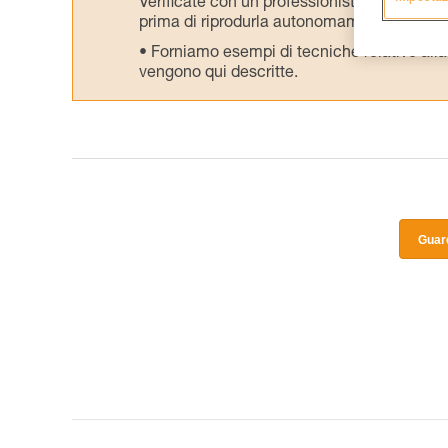
Verificate con un professionista la vostra ca
prima di riprodurla autonomamente.
Forniamo esempi di tecniche relative alla 
vengono qui descritte.
Guard