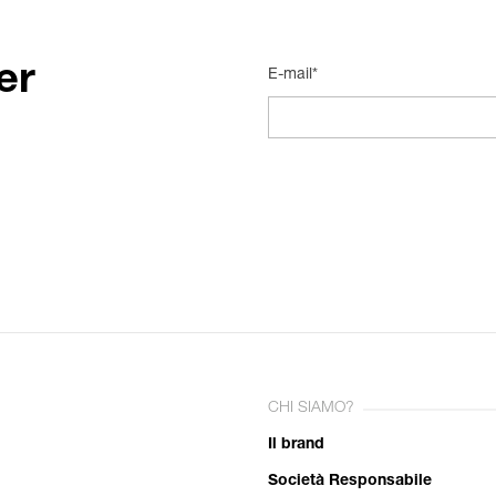
er
E-mail*
CHI SIAMO?
Il brand
Società Responsabile