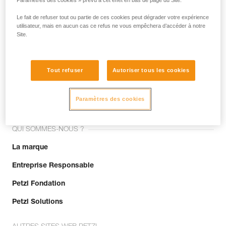
Paramètres des cookies » prévu à cet effet en bas de page du Site.
Le fait de refuser tout ou partie de ces cookies peut dégrader votre expérience
utilisateur, mais en aucun cas ce refus ne vous empêchera d’accéder à notre
Site.
Tout refuser
Autoriser tous les cookies
Rejoignez la communauté !
Paramètres des cookies
QUI SOMMES-NOUS ?
La marque
Entreprise Responsable
Petzl Fondation
Petzl Solutions