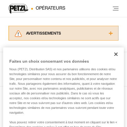
OPÉRATEURS
AVERTISSEMENTS
Lisez attentivement les notices techniques des
produits utilisés dans ce conseil avant de le
consulter. Vous devez avoir compris les
informations de la notice technique pour
Faites un choix concernant vos données
pouvoir comprendre ce complément
Nous (PETZL Distribution SAS) et nos partenaires utilisons des cookies et/ou
Voir tous les conseils
d’informations.
technologies similaires pour nous assurer du bon fonctionnement de notre
Maîtriser ces techniques nécessite une
Site, pour personnaliser notre contenu et nos publicités, et pour analyser notre
formation et un entraînement spécifique. Validez
trafic. Nous partageons également des informations, quant à votre navigation
sur notre Site, avec nos partenaires analytiques, publicitaires et de réseaux
avec un professionnel votre capacité à refaire
sociaux afin de personnaliser nos publicités. Dans le cas où vous les
la manipulation, seul, en toute sécurité, avant
acceptez, nos cookies et/ou technologies similaires ne sont actifs que sur
Abonnez-vous à la newsletter
de la reproduire en autonomie.
notre Site et ne vous suivront pas sur d’autres sites web. Les cookies et/ou
Nous donnons des exemples de techniques
technologies similaires de nos partenaires vous suivront pendant toute votre
et restez connecté à notre actualité
liées à votre activité. Il peut en exister d’autres
navigation.
que nous ne décrivons pas ici.
Vous pouvez retirer votre consentement à tout moment en cliquant sur le lien «
Email *