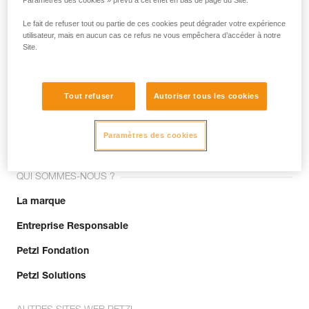
Paramètres des cookies » prévu à cet effet en bas de page du Site.
Le fait de refuser tout ou partie de ces cookies peut dégrader votre expérience
utilisateur, mais en aucun cas ce refus ne vous empêchera d’accéder à notre
Site.
Tout refuser
Autoriser tous les cookies
Rejoignez la communauté !
Paramètres des cookies
QUI SOMMES-NOUS ?
La marque
Entreprise Responsable
Petzl Fondation
Petzl Solutions