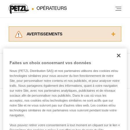
OPÉRATEURS
AVERTISSEMENTS
Lisez attentivement les notices techniques des
produits utilisés dans ce conseil avant de le
consulter. Vous devez avoir compris les
informations de la notice technique pour
Faites un choix concernant vos données
pouvoir comprendre ce complément
Nous (PETZL Distribution SAS) et nos partenaires utilisons des cookies et/ou
Voir tous les conseils
d’informations.
technologies similaires pour nous assurer du bon fonctionnement de notre
Maîtriser ces techniques nécessite une
Site, pour personnaliser notre contenu et nos publicités, et pour analyser notre
formation et un entraînement spécifique. Validez
trafic. Nous partageons également des informations, quant à votre navigation
sur notre Site, avec nos partenaires analytiques, publicitaires et de réseaux
avec un professionnel votre capacité à refaire
sociaux afin de personnaliser nos publicités. Dans le cas où vous les
la manipulation, seul, en toute sécurité, avant
acceptez, nos cookies et/ou technologies similaires ne sont actifs que sur
Abonnez-vous à la newsletter
de la reproduire en autonomie.
notre Site et ne vous suivront pas sur d’autres sites web. Les cookies et/ou
Nous donnons des exemples de techniques
technologies similaires de nos partenaires vous suivront pendant toute votre
et restez connecté à notre actualité
liées à votre activité. Il peut en exister d’autres
navigation.
que nous ne décrivons pas ici.
Vous pouvez retirer votre consentement à tout moment en cliquant sur le lien «
Email *