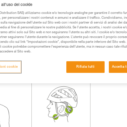
all'uso dei cookie
 dei prodotti utilizzati in questo consiglio prima di
istribution SAS) utilizziamo cookie e/o tecnologie analoghe per garantire il corretto f
azioni dell’istruzione tecnica per poter capire queste
 per personalizzare i nostri contenuti e annunci e analizzare il traffico. Condividiamo, in
sulla navigazione dell’utente sul Sito web con i nostri partner di servizi di analisi dei dat
edia al fine di personalizzare le nostre pubblicità. Se l’utente accetta, i nostri cookie e
de una formazione ed un addestramento specifico.
anno attivi solo sul Sito web e non seguiranno l’utente su altri siti. I cookie e/o tecnol
pacità di rifare la manovra, da soli, in piena sicurezza,
artner seguiranno l’utente durante la navigazione. L’utente può revocare il proprio conse
do clic sul link “Impostazioni cookie”, disponibile nella parte inferiore del Sito web. Il 
ali cookie potrebbe compromettere l’esperienza dell’utente, ma in nessun caso tale rifiu
vostra attività. Ne possono esistere altre che non
i accedere al Sito web.
ioni cookie
Rifiuta tutti
Accetta t