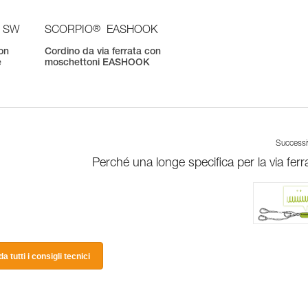
®
 SW
SCORPIO
EASHOOK
con
Cordino da via ferrata con
e
moschettoni EASHOOK
Success
Perché una longe specifica per la via ferr
a tutti i consigli tecnici