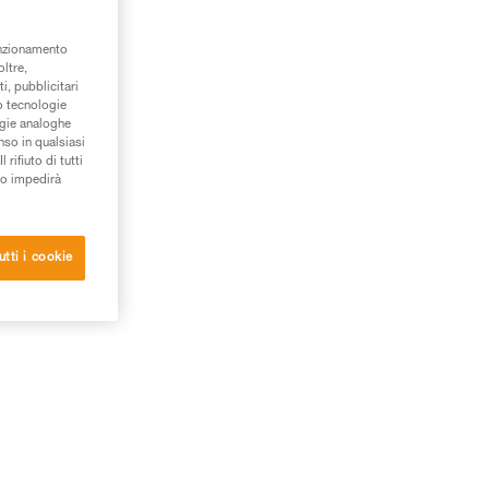
unzionamento
oltre,
i, pubblicitari
/o tecnologie
ogie analoghe
nso in qualsiasi
rifiuto di tutti
to impedirà
utti i cookie