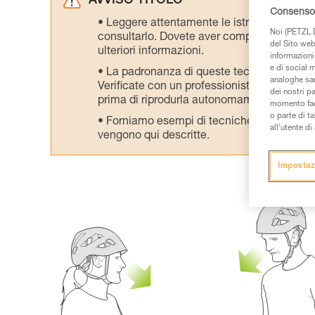
AVVISO TITOLO
Consenso 
Leggere attentamente le istruzioni tecniche
Noi (PETZL D
consultarlo. Dovete aver compreso le inform
del Sito web,
ulteriori informazioni.
informazioni 
e di social m
La padronanza di queste tecniche richie
analoghe sar
Verificate con un professionista la vostra ca
dei nostri p
prima di riprodurla autonomamente.
momento facen
o parte di t
Forniamo esempi di tecniche relative alla 
all’utente d
vengono qui descritte.
Impostaz