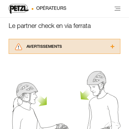
OPÉRATEURS
Le partner check en via ferrata
AVERTISSEMENTS
Lisez attentivement les notices techniques des
produits utilisés dans ce conseil avant de le
consulter. Vous devez avoir compris les
informations de la notice technique pour
pouvoir comprendre ce complément
d’informations.
Maîtriser ces techniques nécessite une
formation et un entraînement spécifique. Validez
avec un professionnel votre capacité à refaire
la manipulation, seul, en toute sécurité, avant
de la reproduire en autonomie.
Nous donnons des exemples de techniques
liées à votre activité. Il peut en exister d’autres