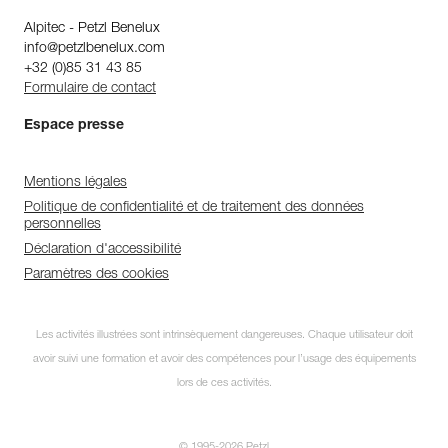
Alpitec - Petzl Benelux
info@petzlbenelux.com
+32 (0)85 31 43 85
Formulaire de contact
Espace presse
Mentions légales
Politique de confidentialité et de traitement des données
personnelles
Déclaration d'accessibilité
Paramètres des cookies
Les activités illustrées sont intrinsèquement dangereuses. Chaque utilisateur doit
avoir suivi une formation et avoir des compétences pour l’usage des équipements
lors de ces activités.
© 1995-2026 Petzl