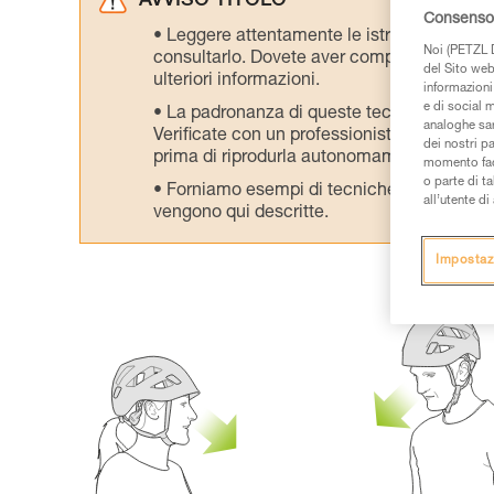
AVVISO TITOLO
Consenso 
Leggere attentamente le istruzioni tecniche
Noi (PETZL D
consultarlo. Dovete aver compreso le inform
del Sito web,
ulteriori informazioni.
informazioni 
e di social m
La padronanza di queste tecniche richie
analoghe sar
Verificate con un professionista la vostra ca
dei nostri p
prima di riprodurla autonomamente.
momento facen
o parte di t
Forniamo esempi di tecniche relative alla 
all’utente d
vengono qui descritte.
Impostaz