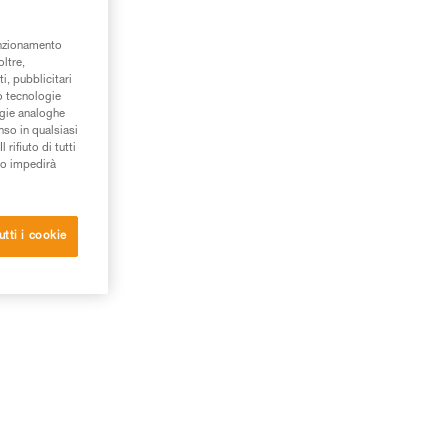
unzionamento
oltre,
i, pubblicitari
/o tecnologie
ogie analoghe
nso in qualsiasi
rifiuto di tutti
to impedirà
utti i cookie