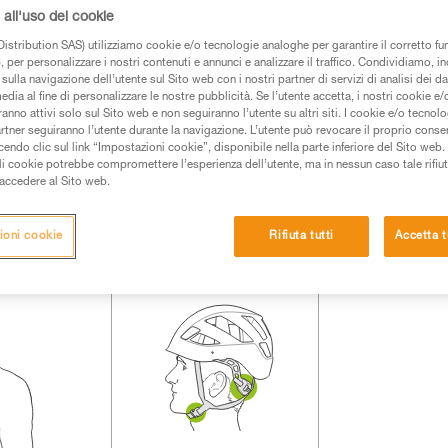
all'uso dei cookie
 dei prodotti utilizzati in questo consiglio prima di
istribution SAS) utilizziamo cookie e/o tecnologie analoghe per garantire il corretto f
azioni dell’istruzione tecnica per poter capire queste
 per personalizzare i nostri contenuti e annunci e analizzare il traffico. Condividiamo, in
sulla navigazione dell’utente sul Sito web con i nostri partner di servizi di analisi dei dat
edia al fine di personalizzare le nostre pubblicità. Se l’utente accetta, i nostri cookie e
de una formazione ed un addestramento specifico.
anno attivi solo sul Sito web e non seguiranno l’utente su altri siti. I cookie e/o tecnol
pacità di rifare la manovra, da soli, in piena sicurezza,
artner seguiranno l’utente durante la navigazione. L’utente può revocare il proprio conse
do clic sul link “Impostazioni cookie”, disponibile nella parte inferiore del Sito web. Il 
ali cookie potrebbe compromettere l’esperienza dell’utente, ma in nessun caso tale rifiu
vostra attività. Ne possono esistere altre che non
i accedere al Sito web.
ioni cookie
Rifiuta tutti
Accetta t