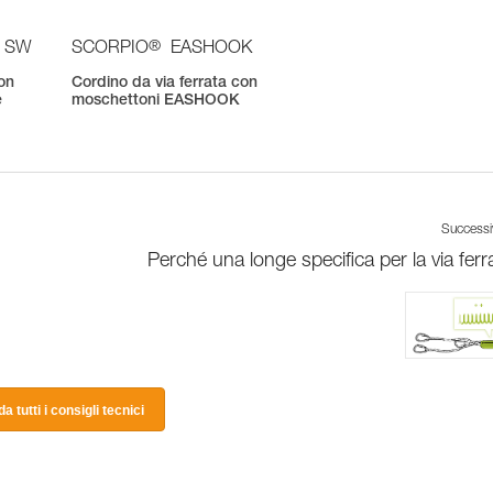
®
 SW
SCORPIO
EASHOOK
con
Cordino da via ferrata con
e
moschettoni EASHOOK
Success
Perché una longe specifica per la via ferr
a tutti i consigli tecnici