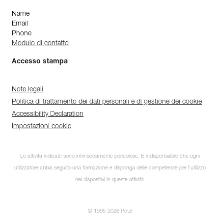
Name
Email
Phone
Modulo di contatto
Accesso stampa
Note legali
Politica di trattamento dei dati personali e di gestione dei cookie
Accessibility Declaration
Impostazioni cookie
Le attività indicate sono intrinsecamente pericolose. È indispensabile che ogni
utilizzatore abbia seguito una formazione e disponga delle competenze per l’utilizzo
dei dispositivi in queste attività.
© 1995-2026 Petzl