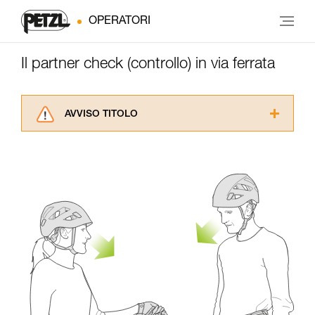
OPERATORI
Il partner check (controllo) in via ferrata
AVVISO TITOLO
Leggere attentamente le istruzioni tecniche dei
prodotti utilizzati in questo consiglio prima di
consultarlo. Dovete aver compreso le
informazioni dell’istruzione tecnica per poter
capire queste ulteriori informazioni.
La padronanza di queste tecniche richiede una
formazione ed un addestramento specifico.
Verificate con un professionista la vostra
capacità di rifare la manovra, da soli, in piena
sicurezza, prima di riprodurla autonomamente.
Forniamo esempi di tecniche relative alla vostra
attività. Ne possono esistere altre che non
vengono qui descritte.