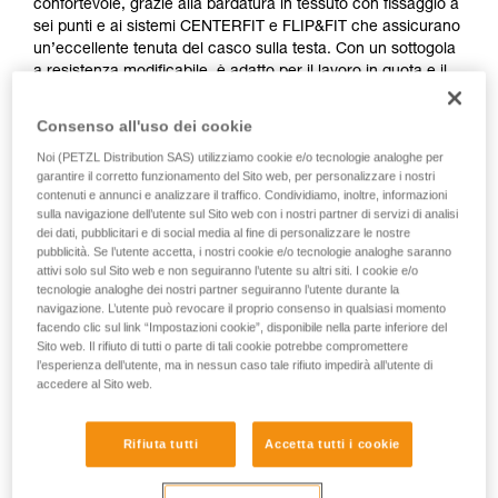
confortevole, grazie alla bardatura in tessuto con fissaggio a
sei punti e ai sistemi CENTERFIT e FLIP&FIT che assicurano
un’eccellente tenuta del casco sulla testa. Con un sottogola
a resistenza modificabile, è adatto per il lavoro in quota e il
lavoro a terra. Dispone di fori di ventilazione con ante
scorrevoli per aerare il casco. L’integrazione ottimale di una
Consenso all'uso dei cookie
lampada frontale Petzl, di una visiera di protezione, di
Noi (PETZL Distribution SAS) utilizziamo cookie e/o tecnologie analoghe per
protezioni antirumore e di accessori multipli ne fa un casco
garantire il corretto funzionamento del Sito web, per personalizzare i nostri
completamente modulare, che risponde alle esigenze
contenuti e annunci e analizzare il traffico. Condividiamo, inoltre, informazioni
aggiuntive dei professionisti. La versione alta visibilità è
sulla navigazione dell’utente sul Sito web con i nostri partner di servizi di analisi
dotata di un guscio esterno di colore fluorescente con clip
dei dati, pubblicitari e di social media al fine di personalizzare le nostre
fosforescenti e bande riflettenti, per la visibilità ottimale del
pubblicità. Se l’utente accetta, i nostri cookie e/o tecnologie analoghe saranno
attivi solo sul Sito web e non seguiranno l’utente su altri siti. I cookie e/o
lavoratore, di giorno e di notte.
tecnologie analoghe dei nostri partner seguiranno l’utente durante la
navigazione. L’utente può revocare il proprio consenso in qualsiasi momento
facendo clic sul link “Impostazioni cookie”, disponibile nella parte inferiore del
Sito web. Il rifiuto di tutti o parte di tali cookie potrebbe compromettere
VERTEX
l’esperienza dell’utente, ma in nessun caso tale rifiuto impedirà all’utente di
accedere al Sito web.
Rifiuta tutti
Accetta tutti i cookie