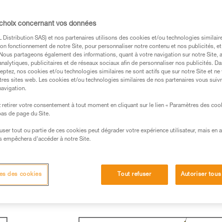
 pour une utilisation sur corde doublée
 testée et certifiée avec une installation
 choix concernant vos données
rde en simple (SRT/SRS).
Distribution SAS) et nos partenaires utilisons des cookies et/ou technologies similai
on fonctionnement de notre Site, pour personnaliser notre contenu et nos publicités, et
. Nous partageons également des informations, quant à votre navigation sur notre Site, 
analytiques, publicitaires et de réseaux sociaux afin de personnaliser nos publicités. Da
eptez, nos cookies et/ou technologies similaires ne sont actifs que sur notre Site et ne
tres sites web. Les cookies et/ou technologies similaires de nos partenaires vous suiv
navigation.
s des produits utilisés dans ce conseil avant de le
formations de la notice technique pour pouvoir
retirer votre consentement à tout moment en cliquant sur le lien « Paramètres des coo
.
 bas de page du Site.
ormation et un entraînement spécifique. Validez avec
efuser tout ou partie de ces cookies peut dégrader votre expérience utilisateur, mais en 
 manipulation, seul, en toute sécurité, avant de la
s empêchera d’accéder à notre Site.
iées à votre activité. Il peut en exister d’autres que
es des cookies
Tout refuser
Autoriser tous