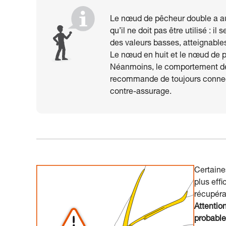
Le nœud de pêcheur double a aus
qu’il ne doit pas être utilisé : i
des valeurs basses, atteignables
Le nœud en huit et le nœud de pa
Néanmoins, le comportement des
recommande de toujours connec
contre-assurage.
Certaine
plus eff
récupéra
Attentio
probable