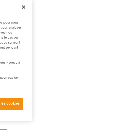
res pour nous
 pour analyser
avec nos
ns le cas où
 vous suivront
ront pendant
kies » prévu à
aucun cas ce
 les cookies