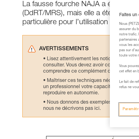
La fausse fourche NAJA a été conçue
(DdRT/MRS), mais elle a été également
Faites un
particulière pour l’utilisation de co
Nous (PETZL 
assurer du b
notre trafic
partenaires 
vous les acc
AVERTISSEMENTS
pas sur d’au
toute votre 
Lisez attentivement les notices technique
consulter. Vous devez avoir compris les in
Vous pouvez 
comprendre ce complément d’informations
cet effet en
Maîtriser ces techniques nécessite une f
Le fait de r
un professionnel votre capacité à refaire la
refus ne vou
reproduire en autonomie.
Nous donnons des exemples de techniques l
nous ne décrivons pas ici.
Paramètr