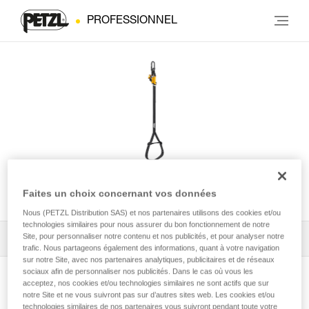
PROFESSIONNEL
KNEE GRAB
Faites un choix concernant vos données
Nous (PETZL Distribution SAS) et nos partenaires utilisons des cookies et/ou
technologies similaires pour nous assurer du bon fonctionnement de notre
Site, pour personnaliser notre contenu et nos publicités, et pour analyser notre
Tous les conseils techniques
1
Filtrer
trafic. Nous partageons également des informations, quant à votre navigation
sur notre Site, avec nos partenaires analytiques, publicitaires et de réseaux
sociaux afin de personnaliser nos publicités. Dans le cas où vous les
acceptez, nos cookies et/ou technologies similaires ne sont actifs que sur
notre Site et ne vous suivront pas sur d’autres sites web. Les cookies et/ou
technologies similaires de nos partenaires vous suivront pendant toute votre