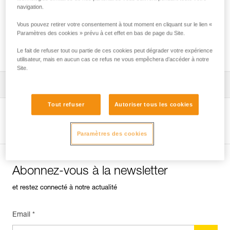
navigation.
Vous pouvez retirer votre consentement à tout moment en cliquant sur le lien «
Installation du ZIGZAG en SRS pour l’accès
Paramètres des cookies » prévu à cet effet en bas de page du Site.
et le travail dans l’arbre
Le fait de refuser tout ou partie de ces cookies peut dégrader votre expérience
utilisateur, mais en aucun cas ce refus ne vous empêchera d’accéder à notre
Site.
Télécharger la notice technique (PDF)
Tout refuser
Autoriser tous les cookies
Technical Notice
Voir la page produit
Paramètres des cookies
Abonnez-vous à la newsletter
et restez connecté à notre actualité
Email *