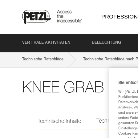
PROFESSION
VERTIKALE AKTIVITÄTEN
BELEUCHTUNG
Technische Ratschläge
Technische Ratschläge nach P
Sie entsc
KNEE GRAB
Wir (PETZL 
Funktioniere
Datenverkehr
Analyse-, W
sind unsere 
andere Webs
Technische Infor
Technische Inhalte
gesamten Sur
Einstellunge
Cookies kann