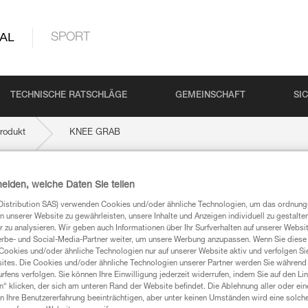
AL
SPORT
TECHNISCHE RATSCHLÄGE
GEMEINSCHAFT
SI
rodukt
KNEE GRAB
heiden, welche Daten Sie teilen
Distribution SAS) verwenden Cookies und/oder ähnliche Technologien, um das ordnu
n unserer Website zu gewährleisten, unsere Inhalte und Anzeigen individuell zu gestalte
 zu analysieren. Wir geben auch Informationen über Ihr Surfverhalten auf unserer Websi
erbe- und Social-Media-Partner weiter, um unsere Werbung anzupassen. Wenn Sie diese 
Cookies und/oder ähnliche Technologien nur auf unserer Website aktiv und verfolgen Sie
ites. Die Cookies und/oder ähnliche Technologien unserer Partner werden Sie während 
mationen
fens verfolgen. Sie können Ihre Einwilligung jederzeit widerrufen, indem Sie auf den Li
n“ klicken, der sich am unteren Rand der Website befindet. Die Ablehnung aller oder ein
 Ihre Benutzererfahrung beeinträchtigen, aber unter keinen Umständen wird eine solch