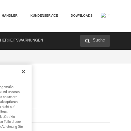
HÄNDLER
KUNDENSERVICE
DOWNLOADS
Suche
CHERHEITSWARNUNGEN
ngsgemäße
n und unseren
te an unsere
akzeptieren,
 nicht auf
Ihres
nk „Cookie-
es Teils dieser
e Ablehnung Sie