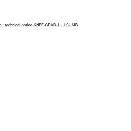
n : technical-notice-KNEE-GRAB-1 - 1.04 MB