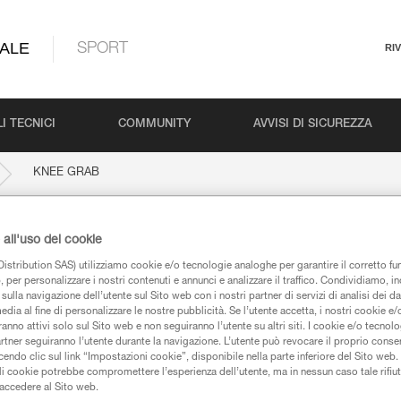
ALE
SPORT
RI
I TECNICI
COMMUNITY
AVVISI DI SICUREZZA
KNEE GRAB
all'uso dei cookie
istribution SAS) utilizziamo cookie e/o tecnologie analoghe per garantire il corretto f
 per personalizzare i nostri contenuti e annunci e analizzare il traffico. Condividiamo, in
sulla navigazione dell’utente sul Sito web con i nostri partner di servizi di analisi dei dat
edia al fine di personalizzare le nostre pubblicità. Se l’utente accetta, i nostri cookie e
anno attivi solo sul Sito web e non seguiranno l’utente su altri siti. I cookie e/o tecnol
artner seguiranno l’utente durante la navigazione. L’utente può revocare il proprio conse
iche
do clic sul link “Impostazioni cookie”, disponibile nella parte inferiore del Sito web. Il 
ali cookie potrebbe compromettere l’esperienza dell’utente, ma in nessun caso tale rifiu
i accedere al Sito web.