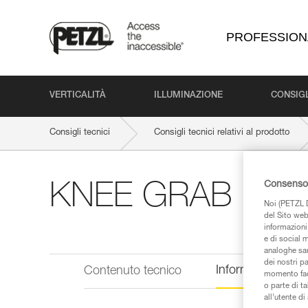
PROFESSION
VERTICALITÀ
ILLUMINAZIONE
CONSIGL
Consigli tecnici
Consigli tecnici relativi al prodotto
Consenso 
KNEE GRAB
Noi (PETZL D
del Sito web,
informazioni 
e di social m
analoghe sar
dei nostri p
Informazioni tecn
Contenuto tecnico
momento facen
o parte di t
all’utente d