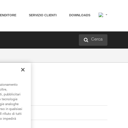
VENDITORE
SERVIZIO CLIENTI
DOWNLOADS
Cerca
unzionamento
oltre,
i, pubblicitari
/o tecnologie
ogie analoghe
nso in qualsiasi
rifiuto di tutti
to impedirà