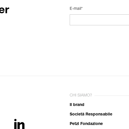
er
E-mail*
CHI SIAMO?
Il brand
Società Responsabile
Petzl Fondazione