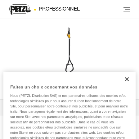
PROFESSIONNEL
KNEE GRAB
Faites un choix concernant vos données
Nous (PETZL Distribution SAS) et nos partenaires utilisons des cookies et/ou
technologies similaires pour nous assurer du bon fonctionnement de notre
Site, pour personnaliser notre contenu et nos publicités, et pour analyser notre
Tous les conseils techniques
1
Filtrer
trafic. Nous partageons également des informations, quant à votre navigation
sur notre Site, avec nos partenaires analytiques, publicitaires et de réseaux
sociaux afin de personnaliser nos publicités. Dans le cas où vous les
acceptez, nos cookies et/ou technologies similaires ne sont actifs que sur
notre Site et ne vous suivront pas sur d’autres sites web. Les cookies et/ou
technologies similaires de nos partenaires vous suivront pendant toute votre