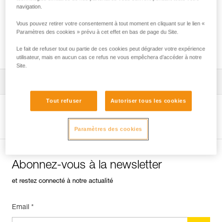
navigation.
Vous pouvez retirer votre consentement à tout moment en cliquant sur le lien «
Installation du ZIGZAG en SRS pour l’accès
Paramètres des cookies » prévu à cet effet en bas de page du Site.
et le travail dans l’arbre
Le fait de refuser tout ou partie de ces cookies peut dégrader votre expérience
utilisateur, mais en aucun cas ce refus ne vous empêchera d’accéder à notre
Site.
Télécharger la notice technique (PDF)
Tout refuser
Autoriser tous les cookies
Technical Notice
Voir la page produit
Paramètres des cookies
Abonnez-vous à la newsletter
et restez connecté à notre actualité
Email *