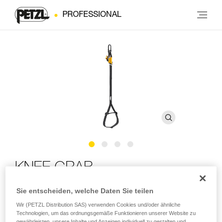
PROFESSIONAL
KNEE GRAB
Sie entscheiden, welche Daten Sie teilen
Kniesteigklemme für den Aufstieg im SRS
Wir (PETZL Distribution SAS) verwenden Cookies und/oder ähnliche
Technologien, um das ordnungsgemäße Funktionieren unserer Website zu
Die KNEE GRAB-Kniesteigklemme erleichtert Ihre Aufstiege
gewährleisten, unsere Inhalte und Anzeigen individuell zu gestalten und