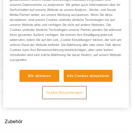
im SRS. Sie ergänzt den SEQUOIA PLUS-Gurt oder einen
unseren Datenverkehr zu analysieren. Wir geben auch Informationen über Ihr
anderen Gurt mit kompatiblem Befestigungssystem.
Surfverhalten auf unserer Website an unsere Analyse-, Werbe- und Social-
Media-Partner weiter, um unsere Werbung anzupassen. Wenn Sie diese
akzeptieren, sind unsere Cookies und/oder ähnliche Technologien nur auf
unserer Website aktiv und verfolgen Sie nicht auf andere Websites. Die
Leistungsverzeichnis
Cookies und/oder ähnliche Technologien unserer Partner werden Sie während
Ihres gesamten Surfens verfolgen. Sie können Ihre Einwilligung jederzeit
Kompatibel mit dem SEQUOIA PLUS-Gurt und anderen
widerrufen, indem Sie auf den Link „Cookie-Einstellungen“ klicken, der sich am
Technische Spezifikationen
unteren Rand der Website befindet. Die Ablehnung aller oder eines Teils dieser
Sitzgurten für die Baumpflege, die mit einem kompatiblen
Cookies kann Ihre Benutzererfahrung beeinträchtigen, aber unter keinen
Befestigungssystem ausgestattet sind.
Gewicht: 110 g
Umständen wird eine solche Ablehnung Sie daran hindern, auf unsere Website
Technische Informationen
Bestehend aus einer PANTIN-Fußsteigklemme (rechts)
zuzugreifen.
Durchmesser min.: 7 mm
und einer Trittschlinge mit Einstellschnalle für optimalen
Gebrauchsanleitung
Durchmesser max.: 13 mm
Halt am Fuß. Zudem kann die Schlinge mithilfe eines
Wartung
Das PDF herunterladen technical-notice-KNEE-GRAB-1
Alle ablehnen
Alle Cookies akzeptieren
MINO-Zubehör-Karabiners (enthalten) oben am Schuh
Seil-Kompatibilität: halbstatisch
Häufige Fragen
angebracht werden.
Häufige Fragen
Zugrundeliegende Spezifikationen
Ergonomische Anwendung:
Cookie-Einstellungen
- Schnelles Anbringen dank MINO-Zubehör-Karabiner.
See all technical content
Referenz : B022BA00
Weitere Produkte
- Einstellungsmöglichkeiten zum Anpassen an Ihre
Garantie : 3 Jahre
Körpergröße.
Verpackung : 1
- Einfaches Einlegen des Seils in die PANTIN-
Fußsteigklemme dank Sicherheitssperre.
Zubehör
Nachhaltiger: Die Trittschlinge aus Textilmaterial ist als