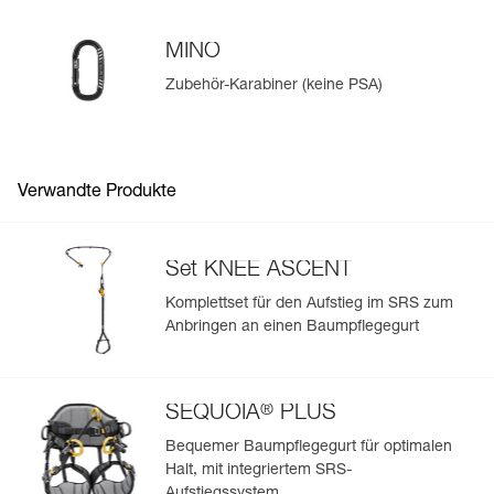
Ersatzteil erhältlich (B022CA00).
MINO
Zubehör-Karabiner (keine PSA)
Einfache Verwaltung und Überprüfung Ihrer PSA
Fügen Sie ein Petzl-Produkt durch das Einscannen seiner
Datamatrix hinzu: Alle Produktinformationen werden
automatisch hochgeladen.
Verwandte Produkte
Importieren und exportieren Sie problemlos die Daten
Ihrer vorhandenen PSA-Bestände.
Sehen Sie sich die Geschichte eines Produkts ab dem
Set KNEE ASCENT
Herstellungsdatum an.
Komplettset für den Aufstieg im SRS zum
Anbringen an einen Baumpflegegurt
Mehr erfahren
®
SEQUOIA
PLUS
Bequemer Baumpflegegurt für optimalen
Halt, mit integriertem SRS-