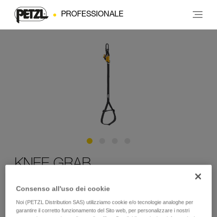
PROFESSIONALE
KNEE GRAB
Consenso all'uso dei cookie
Bloccante per ginocchio per la risalita con tecnica SRS
Noi (PETZL Distribution SAS) utilizziamo cookie e/o tecnologie analoghe per
Il bloccante per ginocchio KNEE GRAB facilita le risalite con
garantire il corretto funzionamento del Sito web, per personalizzare i nostri