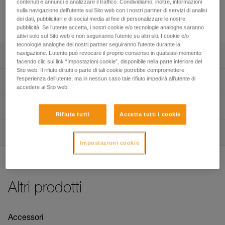
contenuti e annunci e analizzare il traffico. Condividiamo, inoltre, informazioni
tecnica SRS. Completa l’imbracatura SEQUOIA PLUS, o
sulla navigazione dell’utente sul Sito web con i nostri partner di servizi di analisi
un’altra imbracatura dotata di un sistema di attacco
dei dati, pubblicitari e di social media al fine di personalizzare le nostre
compatibile.
pubblicità. Se l’utente accetta, i nostri cookie e/o tecnologie analoghe saranno
attivi solo sul Sito web e non seguiranno l’utente su altri siti. I cookie e/o
tecnologie analoghe dei nostri partner seguiranno l’utente durante la
navigazione. L’utente può revocare il proprio consenso in qualsiasi momento
Descrizione
facendo clic sul link “Impostazioni cookie”, disponibile nella parte inferiore del
Sito web. Il rifiuto di tutti o parte di tali cookie potrebbe compromettere
Compatibile con l’imbracatura SEQUOIA PLUS e altre
l’esperienza dell’utente, ma in nessun caso tale rifiuto impedirà all’utente di
Specifiche tecniche
imbracature basse per il lavoro su piante dotate di un
accedere al Sito web.
sistema di attacco compatibile.
Peso: 110 g
Informazioni tecniche
Composto da un bloccante PANTIN (destro) e da un
Rifiuta tutti
Accetta tutti i cookie
Diametro della corda min.: 7 mm
pedale con fibbia di regolazione per una tenuta ottimale
Libretto d'uso
Diametro della corda max.: 13 mm
del piede. La fettuccia può anche essere collegata sulla
Ispezione
Scarica il pdf technical-notice-KNEE-GRAB-1
parte superiore dello scarpone mediante un moschettone-
Impostazioni cookie
Compatibilità corda: semistatica
FAQ
accessorio tipo MINO (non fornito).
FAQ
Dettagli codice
Ergonomia di utilizzo:
- sistemazione rapida, grazie al moschettone-accessorio
See all technical content
Codice : B022BA00
Altri prodotti
MINO,
Garanzia : 3 anni
- regolazione possibile per adattarsi alla vostra statura,
Confezione : 1
- facilità d’installazione della fune nel bloccante PANTIN,
grazie alla leva di apertura.
Accessori