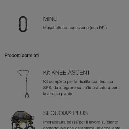
Più resistente, il pedale in tessuto è disponibile come
pezzo di ricambio (B022CA00).
MINO
Moschettone-accessorio (non DPI)
Gestisci e controlla facilmente i tuoi DPI
Aggiungi un prodotto Petzl semplicemente scansionando il
suo datamatrix: tutte le informazioni sul prodotto saranno
compilate automaticamente.
Prodotti correlati
Importa ed esporta facilmente i dati dei tuoi DPI esistenti.
Visualizza lo storico di un prodotto dalla sua data di
Kit KNEE ASCENT
produzione.
Kit completo per la risalita con tecnica
SRS, da integrare su un’imbracatura per il
Per saperne di più
lavoro su piante
®
SEQUOIA
PLUS
Imbracatura bassa per il lavoro su piante
confortevole che garantisce un’eccellente