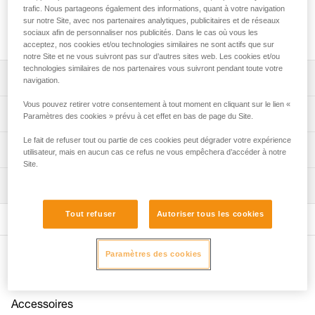
en technique SRS. Il complète le harnais SEQUOIA PLUS,
trafic. Nous partageons également des informations, quant à votre navigation
ou un autre harnais doté d'un système de fixation
sur notre Site, avec nos partenaires analytiques, publicitaires et de réseaux
compatible.
sociaux afin de personnaliser nos publicités. Dans le cas où vous les
acceptez, nos cookies et/ou technologies similaires ne sont actifs que sur
notre Site et ne vous suivront pas sur d’autres sites web. Les cookies et/ou
technologies similaires de nos partenaires vous suivront pendant toute votre
Descriptif
navigation.
Vous pouvez retirer votre consentement à tout moment en cliquant sur le lien «
Compatible avec le harnais SEQUOIA PLUS et d'autres
Spécifications techniques
Paramètres des cookies » prévu à cet effet en bas de page du Site.
harnais cuissards d'élagage équipés d'un système de
fixation compatible.
Le fait de refuser tout ou partie de ces cookies peut dégrader votre expérience
Poids: 110 g
Informations techniques
utilisateur, mais en aucun cas ce refus ne vous empêchera d’accéder à notre
Composé d'un bloqueur PANTIN (droit) et d'une pédale
Diamètre de corde min.: 7 mm
Site.
avec boucle de réglage pour un maintien optimal du pied.
Notice
Diamètre de corde max.: 13 mm
Il est également possible de connecter la sangle sur le
Inspection
Télécharger le pdf technical-notice-KNEE-GRAB-1
haut de la chaussure, via un mousqueton-accessoire type
Compatibilité corde: semi-statique
FAQ
MINO (non fourni).
Tout refuser
Autoriser tous les cookies
FAQ
Spécifications référence(s)
Ergonomie d'utilisation :
- mise en place rapide, grâce au mousqueton-accessoire
Voir tous les contenus techniques
Référence : B022BA00
Paramètres des cookies
Autres produits
MINO,
Garantie : 3 ans
- réglage possible pour s'adapter à votre stature,
Conditionnement : 1
- facilité d'installation de la corde dans le bloqueur
PANTIN, grâce au taquet d'ouverture.
Accessoires