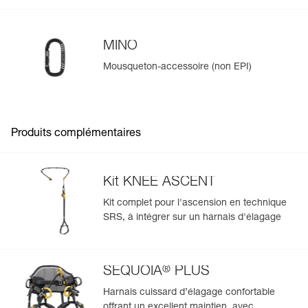
Plus durable, la pédale en textile est disponible en pièces
détachées (B022CA00).
MINO
Mousqueton-accessoire (non EPI)
Gérer et inspecter facilement votre EPI
Ajoutez un produit Petzl en scannant simplement son
datamatrix : toutes les informations relatives au produit
s'afficheront automatiquement.
Produits complémentaires
Importez et exportez facilement vos données EPI
existantes.
Voir l'historique d'un produit à partir de sa date de
Kit KNEE ASCENT
fabrication.
Kit complet pour l'ascension en technique
SRS, à intégrer sur un harnais d'élagage
En savoir plus
®
SEQUOIA
PLUS
Harnais cuissard d’élagage confortable
offrant un excellent maintien, avec