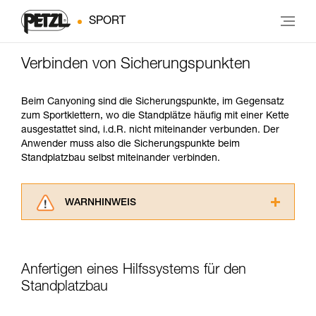
SPORT
Verbinden von Sicherungspunkten
Beim Canyoning sind die Sicherungspunkte, im Gegensatz
zum Sportklettern, wo die Standplätze häufig mit einer Kette
ausgestattet sind, i.d.R. nicht miteinander verbunden. Der
Anwender muss also die Sicherungspunkte beim
Standplatzbau selbst miteinander verbinden.
WARNHINWEIS
Lesen Sie die Gebrauchsanweisungen der
Produkte, um die es in diesem Tech Tipp geht,
aufmerksam durch, bevor Sie diesen zu Rate
Anfertigen eines Hilfssystems für den
ziehen. Um diese Zusatzinformationen
verstehen zu können, müssen Sie zuerst die in
Standplatzbau
der Gebrauchsanweisung enthaltenen
Informationen richtig verstanden haben.