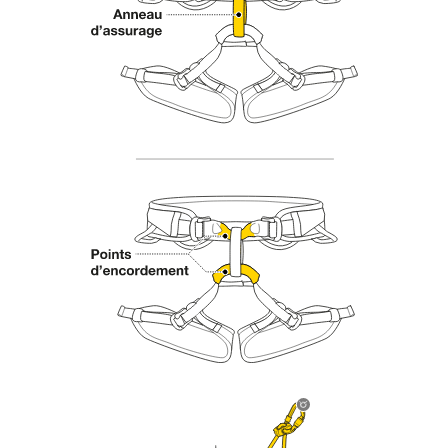
der Gebrauchsanweisung enthaltenen
Informationen richtig verstanden haben.
Die Beherrschung dieser Techniken setzt eine
entsprechende Ausbildung und ein spezielles
Training voraus. Prüfen Sie zusammen mit
einem Profi, ob Sie in der Lage sind, den
Vorgang alleine sicher zu wiederholen, bevor
Sie ihn eigenständig durchführen.
Wir geben Beispiele für die mit Ihrer Aktivität
verbundenen Techniken. Möglicherweise gibt es
noch andere Techniken, die hier nicht
beschrieben werden.