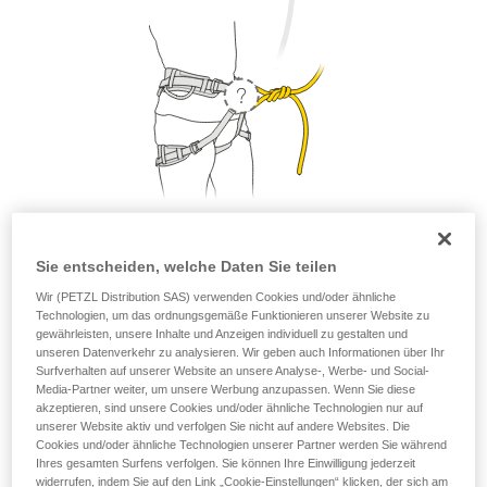
Sie entscheiden, welche Daten Sie teilen
1. Wo hänge ich meine Selbstsicherung ein?
Wir (PETZL Distribution SAS) verwenden Cookies und/oder ähnliche
Technologien, um das ordnungsgemäße Funktionieren unserer Website zu
Hinsichtlich der Sicherheit und der Bruchlast kann die
gewährleisten, unsere Inhalte und Anzeigen individuell zu gestalten und
Selbstsicherung entweder am Sicherungsring oder an den
unseren Datenverkehr zu analysieren. Wir geben auch Informationen über Ihr
beiden Anseilpunkten eingehängt werden. Geht es um den
Surfverhalten auf unserer Website an unsere Analyse-, Werbe- und Social-
Tragekomfort, empfiehlt sich jedoch, die Selbstsicherung am
Media-Partner weiter, um unsere Werbung anzupassen. Wenn Sie diese
akzeptieren, sind unsere Cookies und/oder ähnliche Technologien nur auf
Sicherungsring einzuhängen.
unserer Website aktiv und verfolgen Sie nicht auf andere Websites. Die
Cookies und/oder ähnliche Technologien unserer Partner werden Sie während
Ihres gesamten Surfens verfolgen. Sie können Ihre Einwilligung jederzeit
widerrufen, indem Sie auf den Link „Cookie-Einstellungen“ klicken, der sich am