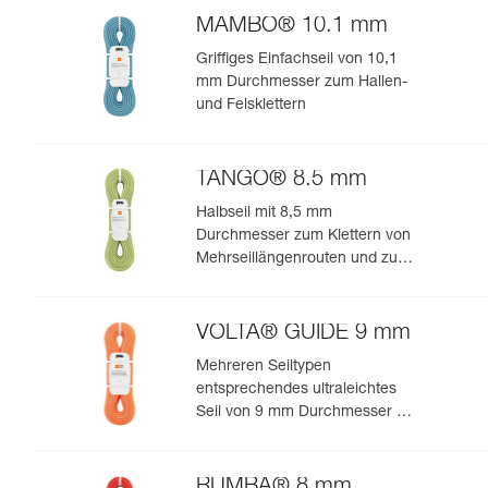
MAMBO® 10.1 mm
Griffiges Einfachseil von 10,1
mm Durchmesser zum Hallen-
und Felsklettern
TANGO® 8.5 mm
Halbseil mit 8,5 mm
Durchmesser zum Klettern von
Mehrseillängenrouten und zum
Bergsteigen in felsigem Terrain
VOLTA® GUIDE 9 mm
Mehreren Seiltypen
entsprechendes ultraleichtes
Seil von 9 mm Durchmesser mit
Guide-UIAA-Dry-Imprägnierung
für ultimative Performance beim
Klettern oder Bergsteigen
RUMBA® 8 mm