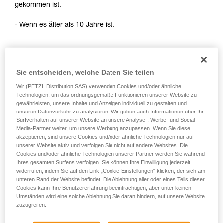
gekommen ist.
Sie ihn eigenständig durchführen.
Wir geben Beispiele für die mit Ihrer Aktivität
- Wenn es älter als 10 Jahre ist.
verbundenen Techniken. Möglicherweise gibt es
noch andere Techniken, die hier nicht
beschrieben werden.
Sie entscheiden, welche Daten Sie teilen
Wir (PETZL Distribution SAS) verwenden Cookies und/oder ähnliche
Technologien, um das ordnungsgemäße Funktionieren unserer Website zu
gewährleisten, unsere Inhalte und Anzeigen individuell zu gestalten und
unseren Datenverkehr zu analysieren. Wir geben auch Informationen über Ihr
Surfverhalten auf unserer Website an unsere Analyse-, Werbe- und Social-
Media-Partner weiter, um unsere Werbung anzupassen. Wenn Sie diese
akzeptieren, sind unsere Cookies und/oder ähnliche Technologien nur auf
unserer Website aktiv und verfolgen Sie nicht auf andere Websites. Die
Cookies und/oder ähnliche Technologien unserer Partner werden Sie während
Ihres gesamten Surfens verfolgen. Sie können Ihre Einwilligung jederzeit
widerrufen, indem Sie auf den Link „Cookie-Einstellungen“ klicken, der sich am
unteren Rand der Website befindet. Die Ablehnung aller oder eines Teils dieser
Cookies kann Ihre Benutzererfahrung beeinträchtigen, aber unter keinen
Umständen wird eine solche Ablehnung Sie daran hindern, auf unsere Website
zuzugreifen.