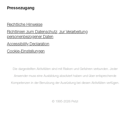
Pressezugang
Rechtliche Hinweise
Richtlinien zum Datenschutz, zur Verarbeitung
personenbezogener Daten
Accessibility Declaration
Cookie-Einstellungen
Die dargestellten Aktivitäten sind mit Risiken und Gefahren verbunden. Jeder
Anwender muss eine Ausbildung absolviert haben und über entsprechende
Kompetenzen in der Benutzung der Ausrüstung bei diesen Aktivitäten verfügen.
© 1995-2026 Petzl