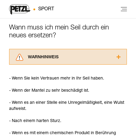
SPORT
Wann muss ich mein Seil durch ein
neues ersetzen?
WARNHINWEIS
Lesen Sie die Gebrauchsanweisungen der
Produkte, um die es in diesem Tech Tipp geht,
- Wenn Sie kein Vertrauen mehr in Ihr Seil haben.
aufmerksam durch, bevor Sie diesen zu Rate
ziehen. Um diese Zusatzinformationen
- Wenn der Mantel zu sehr beschädigt ist.
verstehen zu können, müssen Sie zuerst die in
der Gebrauchsanweisung enthaltenen
- Wenn es an einer Stelle eine Unregelmäßigkeit, eine Wulst
Informationen richtig verstanden haben.
aufweist.
Die Beherrschung dieser Techniken setzt eine
entsprechende Ausbildung und ein spezielles
- Nach einem harten Sturz.
Training voraus. Prüfen Sie zusammen mit
einem Profi, ob Sie in der Lage sind, den
- Wenn es mit einem chemischen Produkt in Berührung
Vorgang alleine sicher zu wiederholen, bevor