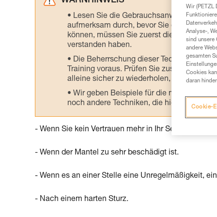
WARNHINWEIS
Wir (PETZL 
Funktioniere
Lesen Sie die Gebrauchsanweisungen der 
Datenverkehr
aufmerksam durch, bevor Sie diesen zu Ra
Analyse-, W
können, müssen Sie zuerst die in der Gebr
sind unsere 
verstanden haben.
andere Webs
gesamten Sur
Die Beherrschung dieser Techniken setzt
Einstellunge
Training voraus. Prüfen Sie zusammen mit e
Cookies kann
alleine sicher zu wiederholen, bevor Sie ih
daran hinder
Wir geben Beispiele für die mit Ihrer Akt
noch andere Techniken, die hier nicht bes
Cookie-E
- Wenn Sie kein Vertrauen mehr in Ihr Seil haben.
- Wenn der Mantel zu sehr beschädigt ist.
- Wenn es an einer Stelle eine Unregelmäßigkeit, ei
- Nach einem harten Sturz.