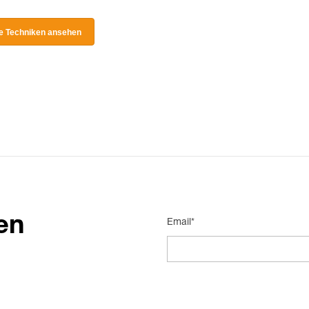
le Techniken ansehen
en
Email*