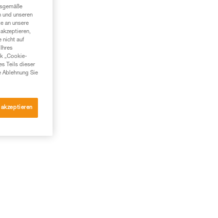
ngsgemäße
n und unseren
te an unsere
akzeptieren,
 nicht auf
Ihres
nk „Cookie-
es Teils dieser
e Ablehnung Sie
 akzeptieren