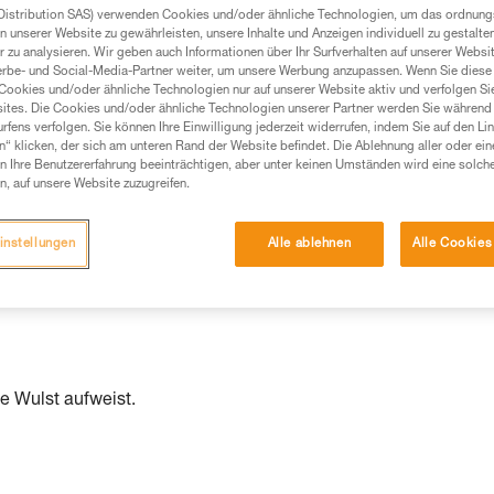
Distribution SAS) verwenden Cookies und/oder ähnliche Technologien, um das ordnu
n unserer Website zu gewährleisten, unsere Inhalte und Anzeigen individuell zu gestalte
Produkte, um die es in diesem Tech Tipp geht,
 zu analysieren. Wir geben auch Informationen über Ihr Surfverhalten auf unserer Websi
te ziehen. Um diese Zusatzinformationen verstehen zu
erbe- und Social-Media-Partner weiter, um unsere Werbung anzupassen. Wenn Sie diese 
auchsanweisung enthaltenen Informationen richtig
Cookies und/oder ähnliche Technologien nur auf unserer Website aktiv und verfolgen Sie
ites. Die Cookies und/oder ähnliche Technologien unserer Partner werden Sie während 
fens verfolgen. Sie können Ihre Einwilligung jederzeit widerrufen, indem Sie auf den Li
 eine entsprechende Ausbildung und ein spezielles
n“ klicken, der sich am unteren Rand der Website befindet. Die Ablehnung aller oder ein
inem Profi, ob Sie in der Lage sind, den Vorgang
 Ihre Benutzererfahrung beeinträchtigen, aber unter keinen Umständen wird eine solch
n eigenständig durchführen.
n, auf unsere Website zuzugreifen.
ivität verbundenen Techniken. Möglicherweise gibt es
chrieben werden.
instellungen
Alle ablehnen
Alle Cookies
ne Wulst aufweist.