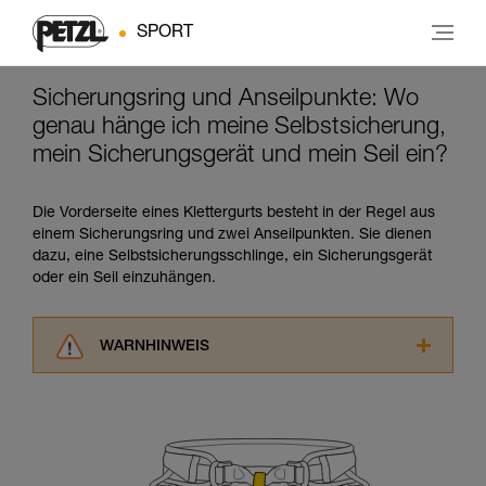
SPORT
Sicherungsring und Anseilpunkte: Wo
genau hänge ich meine Selbstsicherung,
mein Sicherungsgerät und mein Seil ein?
Die Vorderseite eines Klettergurts besteht in der Regel aus
einem Sicherungsring und zwei Anseilpunkten. Sie dienen
dazu, eine Selbstsicherungsschlinge, ein Sicherungsgerät
oder ein Seil einzuhängen.
WARNHINWEIS
Lesen Sie die Gebrauchsanweisungen der
Produkte, um die es in diesem Tech Tipp geht,
aufmerksam durch, bevor Sie diesen zu Rate
ziehen. Um diese Zusatzinformationen
verstehen zu können, müssen Sie zuerst die in