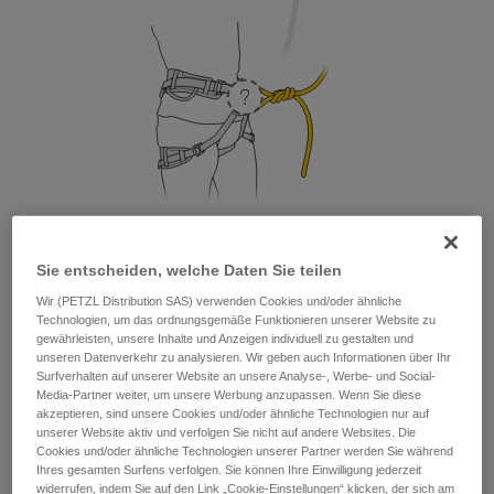
Sie entscheiden, welche Daten Sie teilen
1. Wo hänge ich meine Selbstsicherung ein?
Wir (PETZL Distribution SAS) verwenden Cookies und/oder ähnliche
Technologien, um das ordnungsgemäße Funktionieren unserer Website zu
Hinsichtlich der Sicherheit und der Bruchlast kann die
gewährleisten, unsere Inhalte und Anzeigen individuell zu gestalten und
Selbstsicherung entweder am Sicherungsring oder an den
unseren Datenverkehr zu analysieren. Wir geben auch Informationen über Ihr
beiden Anseilpunkten eingehängt werden. Geht es um den
Surfverhalten auf unserer Website an unsere Analyse-, Werbe- und Social-
Tragekomfort, empfiehlt sich jedoch, die Selbstsicherung am
Media-Partner weiter, um unsere Werbung anzupassen. Wenn Sie diese
akzeptieren, sind unsere Cookies und/oder ähnliche Technologien nur auf
Sicherungsring einzuhängen.
unserer Website aktiv und verfolgen Sie nicht auf andere Websites. Die
Cookies und/oder ähnliche Technologien unserer Partner werden Sie während
Ihres gesamten Surfens verfolgen. Sie können Ihre Einwilligung jederzeit
widerrufen, indem Sie auf den Link „Cookie-Einstellungen“ klicken, der sich am