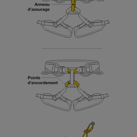
der Gebrauchsanweisung enthaltenen
Informationen richtig verstanden haben.
Die Beherrschung dieser Techniken setzt eine
entsprechende Ausbildung und ein spezielles
Training voraus. Prüfen Sie zusammen mit
einem Profi, ob Sie in der Lage sind, den
Vorgang alleine sicher zu wiederholen, bevor
Sie ihn eigenständig durchführen.
Wir geben Beispiele für die mit Ihrer Aktivität
verbundenen Techniken. Möglicherweise gibt es
noch andere Techniken, die hier nicht
beschrieben werden.