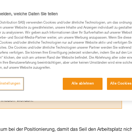
 für die Verwendung durch eine Person
 Komfort und in der Ergonomie
heiden, welche Daten Sie teilen
Distribution SAS) verwenden Cookies und/oder ähnliche Technologien, um das ordnu
n unserer Website zu gewährleisten, unsere Inhalte und Anzeigen individuell zu gestalte
 zu analysieren. Wir geben auch Informationen über Ihr Surfverhalten auf unserer Websi
erbe- und Social-Media-Partner weiter, um unsere Werbung anzupassen. Wenn Sie diese 
Cookies und/oder ähnliche Technologien nur auf unserer Website aktiv und verfolgen Sie
Produkte, um die es in diesem Tech Tipp geht,
ites. Die Cookies und/oder ähnliche Technologien unserer Partner werden Sie während 
te ziehen. Um diese Zusatzinformationen verstehen zu
fens verfolgen. Sie können Ihre Einwilligung jederzeit widerrufen, indem Sie auf den Li
n“ klicken, der sich am unteren Rand der Website befindet. Die Ablehnung aller oder ein
auchsanweisung enthaltenen Informationen richtig
 Ihre Benutzererfahrung beeinträchtigen, aber unter keinen Umständen wird eine solch
n, auf unsere Website zuzugreifen.
 eine entsprechende Ausbildung und ein spezielles
inem Profi, ob Sie in der Lage sind, den Vorgang
instellungen
Alle ablehnen
Alle Cookies
n eigenständig durchführen.
ivität verbundenen Techniken. Möglicherweise gibt es
chrieben werden.
 bei der Positionierung, damit das Seil den Arbeitsplatz nich