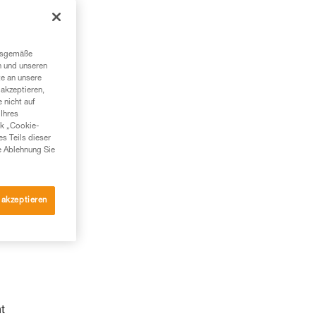
ngsgemäße
n und unseren
te an unsere
akzeptieren,
 nicht auf
Ihres
nk „Cookie-
es Teils dieser
e Ablehnung Sie
 akzeptieren
t