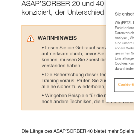
ASAP’SORBER 20 und 40 sind beide
konzipiert, der Unterschied liegt im
Sie entsc
Wir (PETZL 
Funktioniere
Datenverkehr
WARNHINWEIS
Analyse-, W
sind unsere 
Lesen Sie die Gebrauchsanweisungen der 
andere Webs
aufmerksam durch, bevor Sie diesen zu Ra
gesamten Sur
Einstellunge
können, müssen Sie zuerst die in der Gebr
Cookies kann
verstanden haben.
daran hinder
Die Beherrschung dieser Techniken setzt
Training voraus. Prüfen Sie zusammen mit e
Cookie-E
alleine sicher zu wiederholen, bevor Sie ih
Wir geben Beispiele für die mit Ihrer Akt
noch andere Techniken, die hier nicht bes
Die Länge des ASAP’SORBER 40 bietet mehr Spielraum