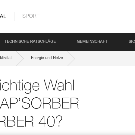
AL
SPORT
TECHNISCHE RATSCHLÄGE
GEMEINSCHAFT
SI
tivität
Energie und Netze
BER 20 und ASAP’SORBER 40?
richtige Wahl
SAP’SORBER
RBER 40?