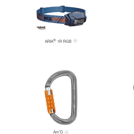
®
ARIA
1R RGB
Am’D