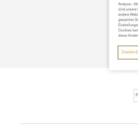
Analyse-, W
sind unsere 
andere Webs
gesamten Sur
Einstellunge
Cookies kann
daran hinder
Cookie-E