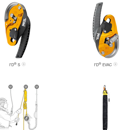
®
®
I’D
S
I’D
EVAC