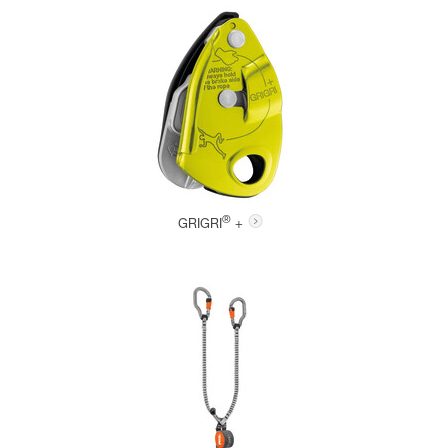
®
GRIGRI
+