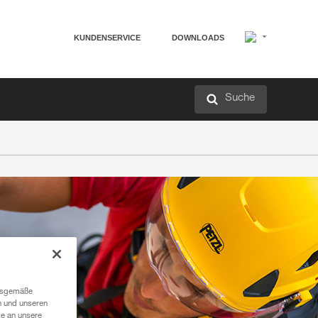
KUNDENSERVICE
DOWNLOADS
Suche
ngsgemäße
n und unseren
te an unsere