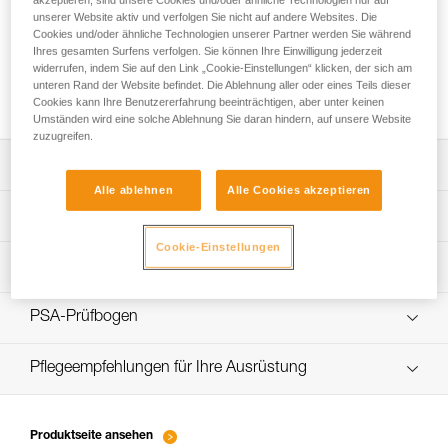
unserer Website aktiv und verfolgen Sie nicht auf andere Websites. Die
Cookies und/oder ähnliche Technologien unserer Partner werden Sie während
Ihres gesamten Surfens verfolgen. Sie können Ihre Einwilligung jederzeit
Das Übersetzungsverhältnis eines
widerrufen, indem Sie auf den Link „Cookie-Einstellungen“ klicken, der sich am
unteren Rand der Website befindet. Die Ablehnung aller oder eines Teils dieser
Flaschenzugs berechnen
Cookies kann Ihre Benutzererfahrung beeinträchtigen, aber unter keinen
Umständen wird eine solche Ablehnung Sie daran hindern, auf unsere Website
zuzugreifen.
Die Gebrauchsanleitung herunterladen
Alle ablehnen
Alle Cookies akzeptieren
Technical Notice
App zur Kontrolle und Überprüfung Ihrer PSA-
Cookie-Einstellungen
Entdecken Sie ePPEcentre
Bestände
Ablauf der PSA-Prüfung
verif-EPI-poulies-procedure-DE
PSA-Prüfbogen
verif-EPI-poulies-suivi-DE
Pflegeempfehlungen für Ihre Ausrüstung
entretien-poulies-DE
Produktseite ansehen