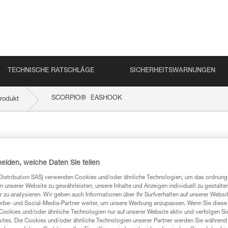
TECHNISCHE RATSCHLÄGE
SICHERHEITSWARNUNGEN
®
SCORPIO
EASHOOK
rodukt
HOOK
heiden, welche Daten Sie teilen
Distribution SAS) verwenden Cookies und/oder ähnliche Technologien, um das ordnu
n unserer Website zu gewährleisten, unsere Inhalte und Anzeigen individuell zu gestalte
 zu analysieren. Wir geben auch Informationen über Ihr Surfverhalten auf unserer Websi
erbe- und Social-Media-Partner weiter, um unsere Werbung anzupassen. Wenn Sie diese 
mationen
Cookies und/oder ähnliche Technologien nur auf unserer Website aktiv und verfolgen Sie
ites. Die Cookies und/oder ähnliche Technologien unserer Partner werden Sie während 