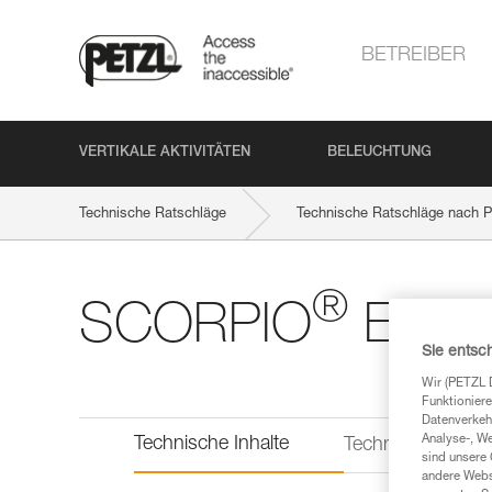
BETREIBER
VERTIKALE AKTIVITÄTEN
BELEUCHTUNG
Technische Ratschläge
Technische Ratschläge nach P
®
SCORPIO
EAS
Sie entsc
Wir (PETZL 
Funktioniere
Datenverkehr
Analyse-, W
Technische Inhalte
Technische Infor
sind unsere 
andere Webs