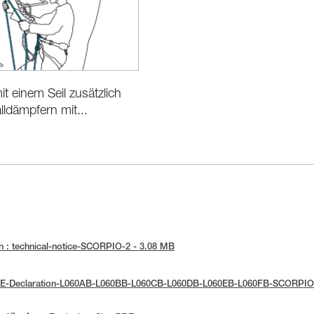
it einem Seil zusätzlich
lldämpfern mit...
n : technical-notice-SCORPIO-2 - 3.08 MB
 UE-Declaration-L060AB-L060BB-L060CB-L060DB-L060EB-L060FB-SCORPIO