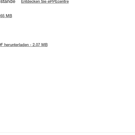
estände
Entdecken Sie ePPEcentre
8.65 MB
F herunterladen - 2.07 MB