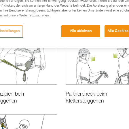
fens verfolgen. Sie können Ihre Einwilligung jederzeit widerrufen, indem Sie auf den Li
n“ klicken, der sich am unteren Rand der Website befindet. Die Ablehnung aller oder ein
 Ihre Benutzererfahrung beeinträchtigen, aber unter keinen Umständen wird eine solch
n, auf unsere Website zuzugreifen.
instellungen
Alle ablehnen
Alle Cookies
zipien beim
Partnercheck beim
eiggehen
Klettersteiggehen