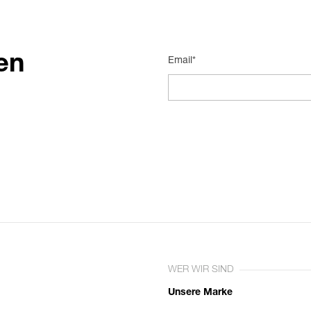
en
Email*
WER WIR SIND
Unsere Marke