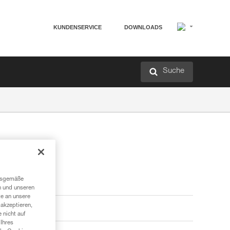
KUNDENSERVICE
DOWNLOADS
Suche
ngsgemäße
n und unseren
te an unsere
akzeptieren,
 nicht auf
Ihres