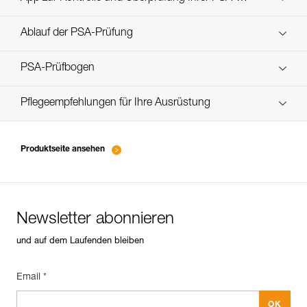
Entdecken Sie ePPEcentre
Bestände
Ablauf der PSA-Prüfung
verif EPI-JAG SYSTEM-procedure_DE
PSA-Prüfbogen
verif EPI-JAG SYSTEM-suivi_DE
Pflegeempfehlungen für Ihre Ausrüstung
entretien-poulies-DE
Produktseite ansehen
Newsletter abonnieren
und auf dem Laufenden bleiben
Email *