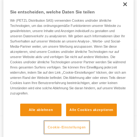
Sie entscheiden, welche Daten Sie teilen
Effizienztests und Wirkungsgrad von
Wir (PETZL Distribution SAS) verwenden Cookies und/oder ähnliche
Technologien, um das ordnungsgemäße Funktionieren unserer Website zu
Flaschenzügen mit MAESTRO, I’D S, PRO
gewährleisten, unsere Inhalte und Anzeigen individuell zu gestalten und
TRAXION, ROLLCLIP usw.
unseren Datenverkehr zu analysieren. Wir geben auch Informationen über Ihr
Surfverhalten auf unserer Website an unsere Analyse-, Werbe- und Social-
Media-Partner weiter, um unsere Werbung anzupassen. Wenn Sie diese
akzeptieren, sind unsere Cookies und/oder ähnliche Technologien nur auf
unserer Website aktiv und verfolgen Sie nicht auf andere Websites. Die
Cookies und/oder ähnliche Technologien unserer Partner werden Sie während
Ihres gesamten Surfens verfolgen. Sie können Ihre Einwilligung jederzeit
widerrufen, indem Sie auf den Link „Cookie-Einstellungen“ klicken, der sich am
unteren Rand der Website befindet. Die Ablehnung aller oder eines Teils dieser
Cookies kann Ihre Benutzererfahrung beeinträchtigen, aber unter keinen
Umständen wird eine solche Ablehnung Sie daran hindern, auf unsere Website
Rettung einer in einem ABSORBICA-
zuzugreifen.
Verbindungsmittel hängenden Person
Alle ablehnen
Alle Cookies akzeptieren
Cookie-Einstellungen