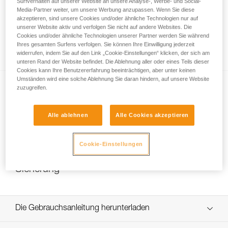
Surfverhalten auf unserer Website an unsere Analyse-, Werbe- und Social-
Media-Partner weiter, um unsere Werbung anzupassen. Wenn Sie diese
akzeptieren, sind unsere Cookies und/oder ähnliche Technologien nur auf
unserer Website aktiv und verfolgen Sie nicht auf andere Websites. Die
Wie stelle ich die Haltekraft des DUAL-
Cookies und/oder ähnliche Technologien unserer Partner werden Sie während
Kinnbands richtig ein?
Ihres gesamten Surfens verfolgen. Sie können Ihre Einwilligung jederzeit
widerrufen, indem Sie auf den Link „Cookie-Einstellungen“ klicken, der sich am
unteren Rand der Website befindet. Die Ablehnung aller oder eines Teils dieser
Cookies kann Ihre Benutzererfahrung beeinträchtigen, aber unter keinen
Umständen wird eine solche Ablehnung Sie daran hindern, auf unsere Website
zuzugreifen.
Alle ablehnen
Alle Cookies akzeptieren
NEW
Cookie-Einstellungen
Auswechseln der DUAL-Kinnband-
Sicherung
Die Gebrauchsanleitung herunterladen