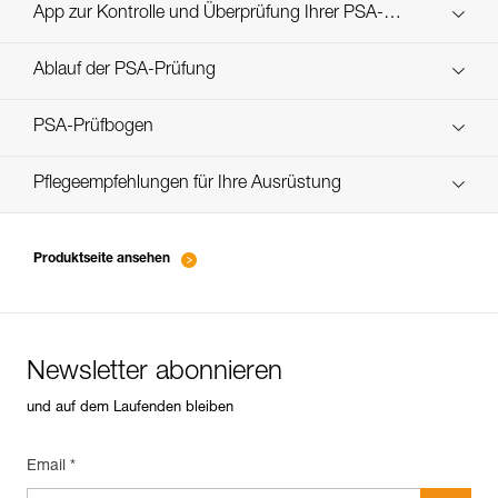
Technical Notice
App zur Kontrolle und Überprüfung Ihrer PSA-
Entdecken Sie ePPEcentre
Bestände
Ablauf der PSA-Prüfung
verif-EPI-casques-PRO-procedure-DE
PSA-Prüfbogen
verif-EPI-casque-PRO-suivi-DE
Pflegeempfehlungen für Ihre Ausrüstung
entretien-casques-DE
Produktseite ansehen
Newsletter abonnieren
und auf dem Laufenden bleiben
Email *