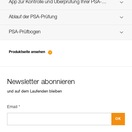
Technical Notice
App zur Kontrolle und Überprüfung Ihrer PSA-
Entdecken Sie ePPEcentre
Bestände
Ablauf der PSA-Prüfung
verif-EPI-poulies-procedure-DE
PSA-Prüfbogen
verif-EPI-poulies-suivi-DE
Produktseite ansehen
Newsletter abonnieren
und auf dem Laufenden bleiben
Email *