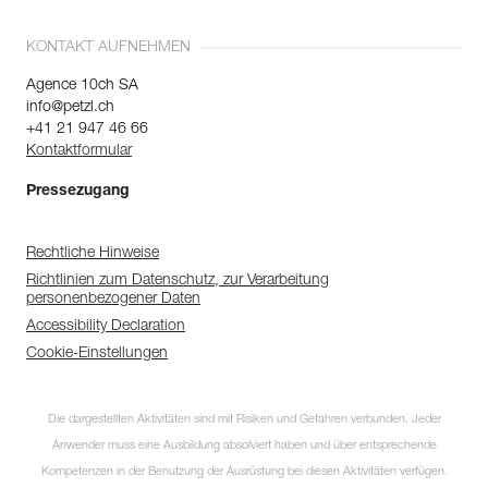
KONTAKT AUFNEHMEN
Agence 10ch SA
info@petzl.ch
+41 21 947 46 66
Kontaktformular
Pressezugang
Rechtliche Hinweise
Richtlinien zum Datenschutz, zur Verarbeitung
personenbezogener Daten
Accessibility Declaration
Cookie-Einstellungen
Die dargestellten Aktivitäten sind mit Risiken und Gefahren verbunden. Jeder
Anwender muss eine Ausbildung absolviert haben und über entsprechende
Kompetenzen in der Benutzung der Ausrüstung bei diesen Aktivitäten verfügen.