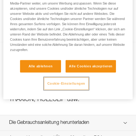
Media-Partner weiter, um unsere Werbung anzupassen. Wenn Sie diese
akzeptieren, sind unsere Cookies und/oder ähnliche Technologien nur auf
unserer Website aktiv und verfolgen Sie nicht auf andere Websites. Die
Das Übersetzungsverhältnis eines
Cookies und/oder ähnliche Technologien unserer Partner werden Sie während
Ihres gesamten Surfens verfolgen. Sie können Ihre Einwilligung jederzeit
Flaschenzugs berechnen
widerrufen, indem Sie auf den Link „Cookie-Einstellungen“ klicken, der sich am
unteren Rand der Website befindet. Die Ablehnung aller oder eines Teils dieser
Cookies kann Ihre Benutzererfahrung beeinträchtigen, aber unter keinen
Umständen wird eine solche Ablehnung Sie daran hindern, auf unsere Website
zuzugreifen.
Alle ablehnen
Alle Cookies akzeptieren
Cookie-Einstellungen
Effizienztests und Wirkungsgrad von
Flaschenzügen mit MAESTRO, I’D S, PRO
TRAXION, ROLLCLIP usw.
Die Gebrauchsanleitung herunterladen