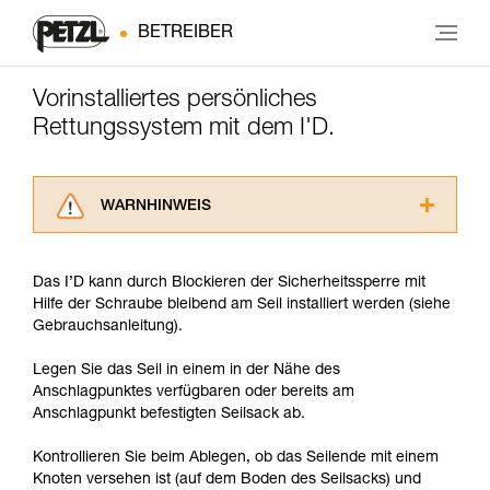
BETREIBER
Vorinstalliertes persönliches
Rettungssystem mit dem I'D.
WARNHINWEIS
Lesen Sie die Gebrauchsanweisungen der
Produkte, um die es in diesem Tech Tipp geht,
Das I’D kann durch Blockieren der Sicherheitssperre mit
aufmerksam durch, bevor Sie diesen zu Rate
Hilfe der Schraube bleibend am Seil installiert werden (siehe
ziehen. Um diese Zusatzinformationen
Gebrauchsanleitung).
verstehen zu können, müssen Sie zuerst die in
der Gebrauchsanweisung enthaltenen
Legen Sie das Seil in einem in der Nähe des
Informationen richtig verstanden haben.
Anschlagpunktes verfügbaren oder bereits am
Die Beherrschung dieser Techniken setzt eine
Anschlagpunkt befestigten Seilsack ab.
entsprechende Ausbildung und ein spezielles
Training voraus. Prüfen Sie zusammen mit
Kontrollieren Sie beim Ablegen, ob das Seilende mit einem
einem Profi, ob Sie in der Lage sind, den
Knoten versehen ist (auf dem Boden des Seilsacks) und
Vorgang alleine sicher zu wiederholen, bevor