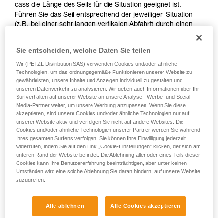
dass die Länge des Seils für die Situation geeignet ist.
Sie ihn eigenständig durchführen.
Führen Sie das Seil entsprechend der jeweiligen Situation
Wir geben Beispiele für die mit Ihrer Aktivität
(z.B. bei einer sehr langen vertikalen Abfahrt) durch einen
verbundenen Techniken. Möglicherweise gibt es
vorinstallierten Bremskarabiner oder einen FREINO-
noch andere Techniken, die hier nicht
Karabiner.
beschrieben werden.
Sie entscheiden, welche Daten Sie teilen
Das Risiko einer Fehlbedienung wird damit auf ein Minimum
Wir (PETZL Distribution SAS) verwenden Cookies und/oder ähnliche
Technologien, um das ordnungsgemäße Funktionieren unserer Website zu
reduziert.
gewährleisten, unsere Inhalte und Anzeigen individuell zu gestalten und
unseren Datenverkehr zu analysieren. Wir geben auch Informationen über Ihr
Im Notfall muss sich der Anwender nur in sein I'D
Surfverhalten auf unserer Website an unsere Analyse-, Werbe- und Social-
einhängen, um sich abzuseilen.
Media-Partner weiter, um unsere Werbung anzupassen. Wenn Sie diese
akzeptieren, sind unsere Cookies und/oder ähnliche Technologien nur auf
unserer Website aktiv und verfolgen Sie nicht auf andere Websites. Die
Cookies und/oder ähnliche Technologien unserer Partner werden Sie während
Ihres gesamten Surfens verfolgen. Sie können Ihre Einwilligung jederzeit
widerrufen, indem Sie auf den Link „Cookie-Einstellungen“ klicken, der sich am
unteren Rand der Website befindet. Die Ablehnung aller oder eines Teils dieser
Cookies kann Ihre Benutzererfahrung beeinträchtigen, aber unter keinen
Umständen wird eine solche Ablehnung Sie daran hindern, auf unsere Website
zuzugreifen.
Alle ablehnen
Alle Cookies akzeptieren