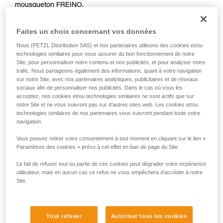
mousqueton FREINO.
liées à votre activité. Il peut en exister d’autres
Le risque de mauvaise manipulation est alors réduit au
que nous ne décrivons pas ici.
minimum.
Faites un choix concernant vos données
En cas d’urgence, l’utilisateur n’aura qu’à se connecter à
l’I’D pour pouvoir entamer sa descente.
Nous (PETZL Distribution SAS) et nos partenaires utilisons des cookies et/ou
technologies similaires pour nous assurer du bon fonctionnement de notre
Site, pour personnaliser notre contenu et nos publicités, et pour analyser notre
trafic. Nous partageons également des informations, quant à votre navigation
sur notre Site, avec nos partenaires analytiques, publicitaires et de réseaux
sociaux afin de personnaliser nos publicités. Dans le cas où vous les
acceptez, nos cookies et/ou technologies similaires ne sont actifs que sur
notre Site et ne vous suivront pas sur d’autres sites web. Les cookies et/ou
technologies similaires de nos partenaires vous suivront pendant toute votre
navigation.
Vous pouvez retirer votre consentement à tout moment en cliquant sur le lien «
Paramètres des cookies » prévu à cet effet en bas de page du Site.
Le fait de refuser tout ou partie de ces cookies peut dégrader votre expérience
utilisateur, mais en aucun cas ce refus ne vous empêchera d’accéder à notre
Site.
Tout refuser
Autoriser tous les cookies