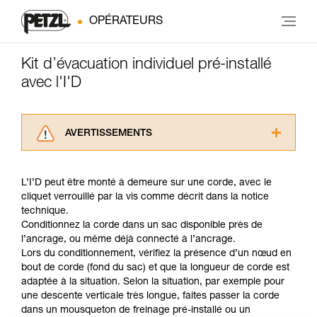
OPÉRATEURS
Kit d’évacuation individuel pré-installé
avec l'I'D
AVERTISSEMENTS
Lisez attentivement les notices techniques des
produits utilisés dans ce conseil avant de le
L’I’D peut être monté à demeure sur une corde, avec le
consulter. Vous devez avoir compris les
cliquet verrouillé par la vis comme décrit dans la notice
informations de la notice technique pour
technique.
pouvoir comprendre ce complément
Conditionnez la corde dans un sac disponible près de
d’informations.
l’ancrage, ou même déjà connecté à l’ancrage.
Maîtriser ces techniques nécessite une
Lors du conditionnement, vérifiez la présence d’un nœud en
formation et un entraînement spécifique. Validez
bout de corde (fond du sac) et que la longueur de corde est
avec un professionnel votre capacité à refaire
adaptée à la situation. Selon la situation, par exemple pour
la manipulation, seul, en toute sécurité, avant
une descente verticale très longue, faites passer la corde
de la reproduire en autonomie.
dans un mousqueton de freinage pré-installé ou un
Nous donnons des exemples de techniques